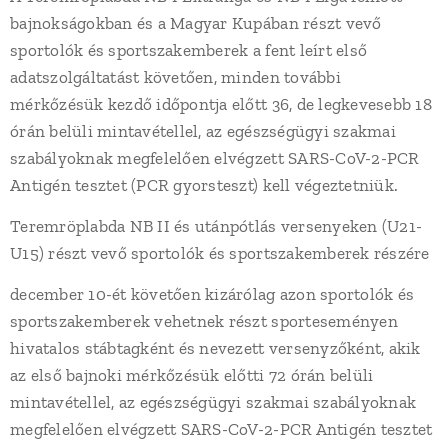
bajnokságokban és a Magyar Kupában részt vevő
sportolók és sportszakemberek a fent leírt első
adatszolgáltatást követően, minden további
mérkőzésük kezdő időpontja előtt 36, de legkevesebb 18
órán belüli mintavétellel, az egészségügyi szakmai
szabályoknak megfelelően elvégzett SARS-CoV-2-PCR
Antigén tesztet (PCR gyorsteszt) kell végeztetniük.
Teremröplabda NB II és utánpótlás versenyeken (U21-
U15) részt vevő sportolók és sportszakemberek részére
december 10-ét követően kizárólag azon sportolók és
sportszakemberek vehetnek részt sporteseményen
hivatalos stábtagként és nevezett versenyzőként, akik
az első bajnoki mérkőzésük előtti 72 órán belüli
mintavétellel, az egészségügyi szakmai szabályoknak
megfelelően elvégzett SARS-CoV-2-PCR Antigén tesztet