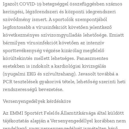
Igazolt COVID-19 betegséggel összefüggésben számos
keringési, légzőrendszeri és központi idegrendszeri
szövődmény ismert. A sportolók szempontjából
legfontosabb a vírusinfekciót követően jelentkező
következményes szívizomgyulladás lehetősége. Emiatt
bármilyen vírusinfekciót követően az intenzív
sporttevékenység végzése kizárólag megfelelő
körültekintés mellett lehetséges. Panaszmentes
esetekben is indokolt a kardiológiai kivizsgálás
(nyugalmi EKG és szívultrahang). Javasolt továbbá a
PCR tesztelések gyakorivá tétele, lehetőség szerinti heti
rendszerességű bevezetése.
Versenyengedélyek kérdésköre
Az EMMI Sportért Felelős Államtitkársága által küldött
tájékoztatás alapján a Versenyengedéllyel korábban nem
rendelkező, vagy versenyengedélyét ismételten kérő