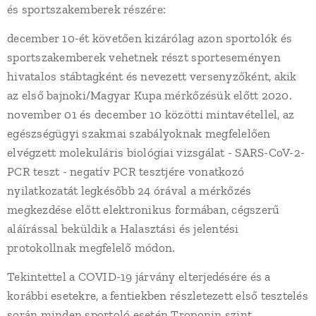
és sportszakemberek részére:
december 10-ét követően kizárólag azon sportolók és
sportszakemberek vehetnek részt sporteseményen
hivatalos stábtagként és nevezett versenyzőként, akik
az első bajnoki/Magyar Kupa mérkőzésük előtt 2020.
november 01 és december 10 közötti mintavétellel, az
egészségügyi szakmai szabályoknak megfelelően
elvégzett molekuláris biológiai vizsgálat - SARS-CoV-2-
PCR teszt - negatív PCR tesztjére vonatkozó
nyilatkozatát legkésőbb 24 órával a mérkőzés
megkezdése előtt elektronikus formában, cégszerű
aláírással beküldik a Halasztási és jelentési
protokollnak megfelelő módon.
Tekintettel a COVID-19 járvány elterjedésére és a
korábbi esetekre, a fentiekben részletezett első tesztelés
során minden sportoló esetén Troponin szint