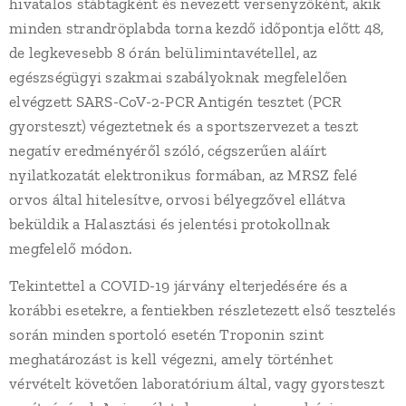
hivatalos stábtagként és nevezett versenyzőként, akik
minden strandröplabda torna kezdő időpontja előtt 48,
de legkevesebb 8 órán belülimintavétellel, az
egészségügyi szakmai szabályoknak megfelelően
elvégzett SARS-CoV-2-PCR Antigén tesztet (PCR
gyorsteszt) végeztetnek és a sportszervezet a teszt
negatív eredményéről szóló, cégszerűen aláírt
nyilatkozatát elektronikus formában, az MRSZ felé
orvos által hitelesítve, orvosi bélyegzővel ellátva
beküldik a Halasztási és jelentési protokollnak
megfelelő módon.
Tekintettel a COVID-19 járvány elterjedésére és a
korábbi esetekre, a fentiekben részletezett első tesztelés
során minden sportoló esetén Troponin szint
meghatározást is kell végezni, amely történhet
vérvételt követően laboratórium által, vagy gyorsteszt