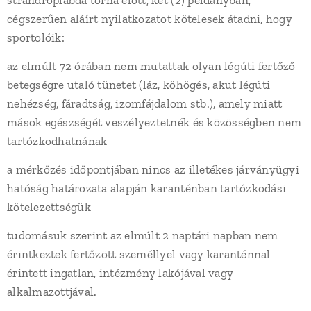
strandröplabda torna előtt, két (2) példányban,
cégszerűen aláírt nyilatkozatot kötelesek átadni, hogy
sportolóik:
az elmúlt 72 órában nem mutattak olyan légúti fertőző
betegségre utaló tünetet (láz, köhögés, akut légúti
nehézség, fáradtság, izomfájdalom stb.), amely miatt
mások egészségét veszélyeztetnék és közösségben nem
tartózkodhatnának
a mérkőzés időpontjában nincs az illetékes járványügyi
hatóság határozata alapján karanténban tartózkodási
kötelezettségük
tudomásuk szerint az elmúlt 2 naptári napban nem
érintkeztek fertőzött személlyel vagy karanténnal
érintett ingatlan, intézmény lakójával vagy
alkalmazottjával.