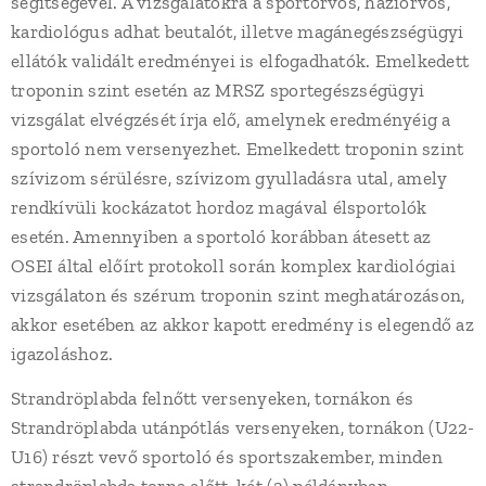
segítségével. A vizsgálatokra a sportorvos, háziorvos,
kardiológus adhat beutalót, illetve magánegészségügyi
ellátók validált eredményei is elfogadhatók. Emelkedett
troponin szint esetén az MRSZ sportegészségügyi
vizsgálat elvégzését írja elő, amelynek eredményéig a
sportoló nem versenyezhet. Emelkedett troponin szint
szívizom sérülésre, szívizom gyulladásra utal, amely
rendkívüli kockázatot hordoz magával élsportolók
esetén. Amennyiben a sportoló korábban átesett az
OSEI által előírt protokoll során komplex kardiológiai
vizsgálaton és szérum troponin szint meghatározáson,
akkor esetében az akkor kapott eredmény is elegendő az
igazoláshoz.
Strandröplabda felnőtt versenyeken, tornákon és
Strandröplabda utánpótlás versenyeken, tornákon (U22-
U16) részt vevő sportoló és sportszakember, minden