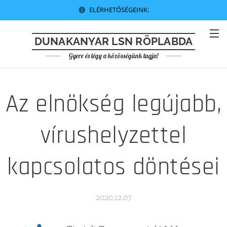
ELÉRHETŐSÉGEINK:
DUNAKANYAR LSN RÖPLABDA
Gyere és légy a közösségünk tagja!
Az elnökség legújabb,
vírushelyzettel
kapcsolatos döntései
2020.12.07