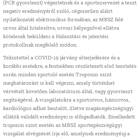
(PCR gyorsteszt) végeztetnek és a sportszervezet a teszt
negatív eredményéről szóló, cégszerűen aláírt
nyilatkozatát elektronikus formában, az MRSZ felé
orvos által hitelesítve, orvosi bélyegzővel ellátva
kötelesek beküldeni a Halasztási és jelentési
protokollnak megfelelő módon.
Tekintettel a COVID-19 járvány elterjedésére és a
korábbi esetekre, a fentiekben részletezett első tesztelés
során minden sportoló esetén Troponin szint
meghatározást is kell végezni, amely történhet
vérvételt követően laboratórium által, vagy gyorsteszt
segítségével. A vizsgálatokra a sportorvos, háziorvos,
kardiológus adhat beutalót, illetve magánegészségügyi
ellátók validált eredményei is elfogadhatók. Emelkedett
troponin szint esetén az MRSZ sportegészségügyi
vizsgálat elvégzését írja elő, amelynek eredményéig a