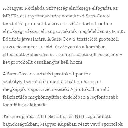
A Magyar Röplabda Szövetség elnöksége elfogadta az
MRSZ versenyrendszerére vonatkozó Sars-Cov-2
tesztelési protokollt a 2020.11.26-án tartott online
elnökségi ülésen elhangzottaknak megfelelően az MRSZ
Főtitkár javaslatára. A Sars-Cov-2 tesztelési protokoll
2020. december 10-étől érvényes és a korábban
elfogadott Halasztási és Jelentési protokoll része, mely
két protokollt összhangba kell hozni.
A Sars-Cov-2 tesztelési protokoll pontos,
szabályzatszerű dokumentációját hamarosan
megkapják a sportszervezetek. A protokollra való
felkészülés megkönnyítése érdekében a legfontosabb
teendők az alábbiak:
Teremröplabda NB I Extraliga és NB I Liga felnőtt
bajnokságokban, Magyar Kupában részt vevő sportolók