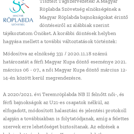
Tisztelt Tagszervezetek! A Magyar
Röplabda Szövetség elnökségének a
Magyar Röplabda bajnokságokat érintő
döntéseiről az alábbiak szerint
tájékoztatom Önöket. A korábbi döntések helyben
hagyása mellett a további változtatások történtek:
Módosítva az elnökség 331 / 2020.11.18 számú
határozatát a férfi Magyar Kupa döntő eseménye 2021.
március 06 - 07., a női Magyar Kupa döntő március 12-
14-én között kerül megrendezésre.
A 2020/2021. évi Teremröplabda NB II felnőtt női-, és
férfi bajnokságok az U21-es csapatok nélkül, az
elfogadott, módosított halasztási és jelentési protokoll
alapján a továbbiakban is folytatódjanak, amíg a felettes
szervek erre lehetőséget biztosítanak. Az edzések a