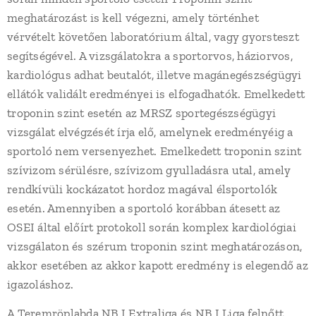
meghatározást is kell végezni, amely történhet
vérvételt követően laboratórium által, vagy gyorsteszt
segítségével. A vizsgálatokra a sportorvos, háziorvos,
kardiológus adhat beutalót, illetve magánegészségügyi
ellátók validált eredményei is elfogadhatók. Emelkedett
troponin szint esetén az MRSZ sportegészségügyi
vizsgálat elvégzését írja elő, amelynek eredményéig a
sportoló nem versenyezhet. Emelkedett troponin szint
szívizom sérülésre, szívizom gyulladásra utal, amely
rendkívüli kockázatot hordoz magával élsportolók
esetén. Amennyiben a sportoló korábban átesett az
OSEI által előírt protokoll során komplex kardiológiai
vizsgálaton és szérum troponin szint meghatározáson,
akkor esetében az akkor kapott eredmény is elegendő az
igazoláshoz.
A Teremröplabda NB I Extraliga és NB I Liga felnőtt