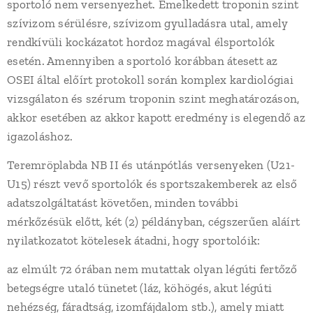
sportoló nem versenyezhet. Emelkedett troponin szint
szívizom sérülésre, szívizom gyulladásra utal, amely
rendkívüli kockázatot hordoz magával élsportolók
esetén. Amennyiben a sportoló korábban átesett az
OSEI által előírt protokoll során komplex kardiológiai
vizsgálaton és szérum troponin szint meghatározáson,
akkor esetében az akkor kapott eredmény is elegendő az
igazoláshoz.
Teremröplabda NB II és utánpótlás versenyeken (U21-
U15) részt vevő sportolók és sportszakemberek az első
adatszolgáltatást követően, minden további
mérkőzésük előtt, két (2) példányban, cégszerűen aláírt
nyilatkozatot kötelesek átadni, hogy sportolóik:
az elmúlt 72 órában nem mutattak olyan légúti fertőző
betegségre utaló tünetet (láz, köhögés, akut légúti
nehézség, fáradtság, izomfájdalom stb.), amely miatt