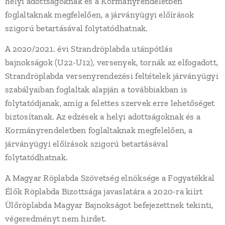
helyi adottságoknak és a Kormányrendeletben
foglaltaknak megfelelően, a járványügyi előírások
szigorú betartásával folytatódhatnak.
A 2020/2021. évi Strandröplabda utánpótlás
bajnokságok (U22-U12), versenyek, tornák az elfogadott,
Strandröplabda versenyrendezési feltételek járványügyi
szabályaiban foglaltak alapján a továbbiakban is
folytatódjanak, amíg a felettes szervek erre lehetőséget
biztosítanak. Az edzések a helyi adottságoknak és a
Kormányrendeletben foglaltaknak megfelelően, a
járványügyi előírások szigorú betartásával
folytatódhatnak.
A Magyar Röplabda Szövetség elnöksége a Fogyatékkal
Élők Röplabda Bizottsága javaslatára a 2020-ra kiírt
Ülőröplabda Magyar Bajnokságot befejezettnek tekinti,
végeredményt nem hirdet.