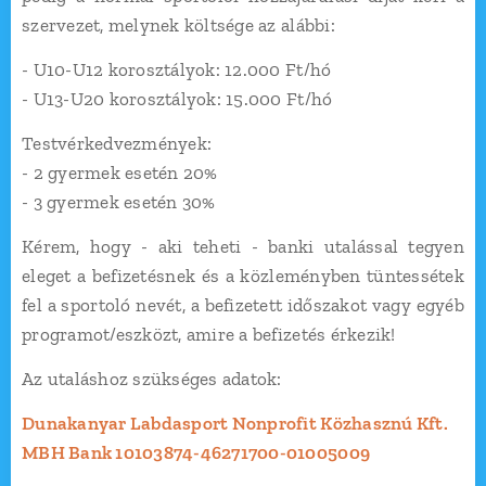
szervezet, melynek költsége az alábbi:
- U10-U12 korosztályok: 12.000 Ft/hó
- U13-U20 korosztályok: 15.000 Ft/hó
Testvérkedvezmények:
- 2 gyermek esetén 20%
- 3 gyermek esetén 30%
Kérem, hogy - aki teheti - banki utalással tegyen
eleget a befizetésnek és a közleményben tüntessétek
fel a sportoló nevét, a befizetett időszakot vagy egyéb
programot/eszközt, amire a befizetés érkezik!
Az utaláshoz szükséges adatok:
Dunakanyar Labdasport Nonprofit Közhasznú Kft.
MBH Bank 10103874-46271700-01005009