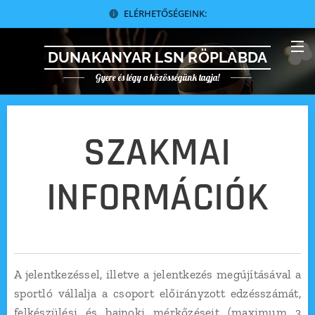
ELÉRHETŐSÉGEINK:
DUNAKANYAR LSN RÖPLABDA
Gyere és légy a közösségünk tagja!
SZAKMAI
INFORMÁCIÓK
A jelentkezéssel, illetve a jelentkezés megújításával a
sportló vállalja a csoport előirányzott edzésszámát,
felkészülési és bajnoki mérkőzéseit (maximum 3