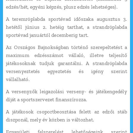
edzés/hét, egyéni képzés, plusz edzés lehetséges).
A teremröplabda sportévad időszaka augusztus 3.
hetétől június 2. hetéig tarthat, a strandröplabda
sportévad januártól decemberig tart.
Az Országos Bajnokságban történő szerepeltetést a
maximum edzésszámot vállaló, illetve teljesítő
játékosoknak tudjuk garantálni. A strandröplabda
versenyeztetés egyeztetés és igény szerint
vállalható.
A versenyzők leigazolási verseny- és játékengedély
díját a sportszervezet finanszírozza.
A játékosok csoportbeosztása felett az edzői stáb
diszponál, mely év közben is változhat.
Egyesületi felszerelést lehetőségeink szerint