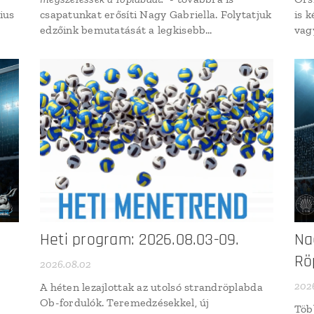
ius
csapatunkat erősíti Nagy Gabriella. Folytatjuk
is 
edzőink bemutatását a legkisebb
vag
korosztálytól indítva!
sor
ahol
lelk
pett
str
pár
a 9.
Heti program: 2026.08.03-09.
Na
Rö
2026.08.02
202
A héten lezajlottak az utolsó strandröplabda
Ob-fordulók. Teremedzésekkel, új
Töb