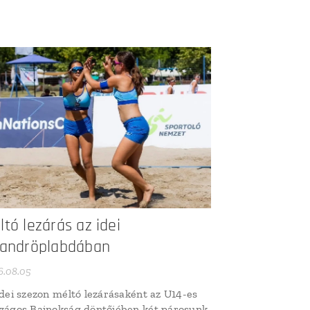
ltó lezárás az idei
randröplabdában
6.08.05
idei szezon méltó lezárásaként az U14-es
zágos Bajnokság döntőjében két párosunk