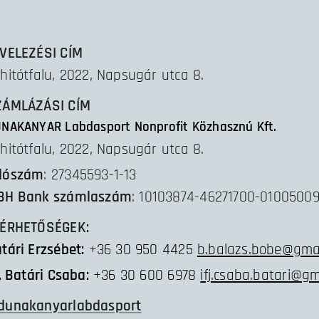
VELEZÉSI CÍM
hitótfalu, 2022, Napsugár utca 8.
ZÁMLÁZÁSI CÍM
NAKANYAR Labdasport Nonprofit Közhasznú Kft.
hitótfalu, 2022, Napsugár utca 8.
dószám
:
27345593-1-13
BH Bank számlaszám
:
10103874-46271700-0100500
LÉRHETŐSÉGEK:
tári Erzsébet:
+36 30 950 4425
b.balazs.bobe@gma
j. Batári Csaba:
+36 30 600 6978
ifj.csaba.batari@g
dunakanyarlabdasport