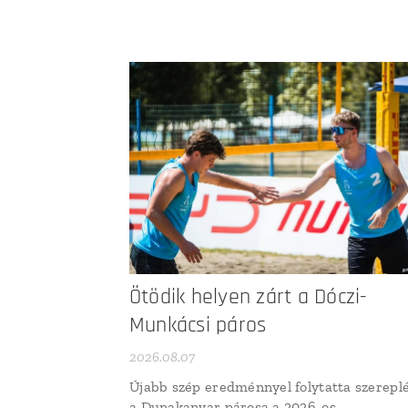
Ötödik helyen zárt a Dóczi-
Munkácsi páros
2026.08.07
Újabb szép eredménnyel folytatta szerepl
a Dunakanyar párosa a 2026-os