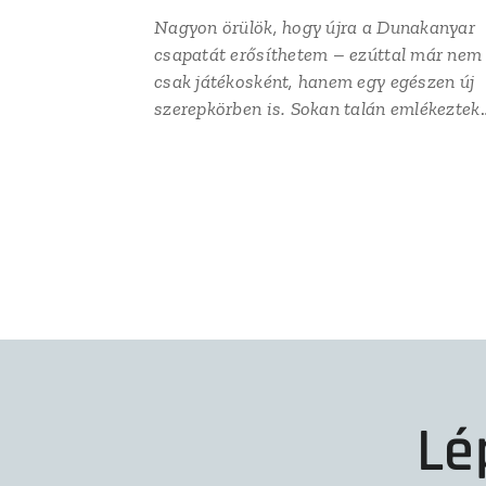
Nagyon örülök, hogy újra a Dunakanyar
csapatát erősíthetem – ezúttal már nem
csak játékosként, hanem egy egészen új
szerepkörben is. Sokan talán emlékeztek
rám, hiszen hosszú éveken keresztül itt
röplabdáztam, így igazán különleges érz
visszatérni oda, ahol annak idején én is
beleszerettem ebbe a sportba. A
Dunakanyar számomra mindig sokkal...
Lé