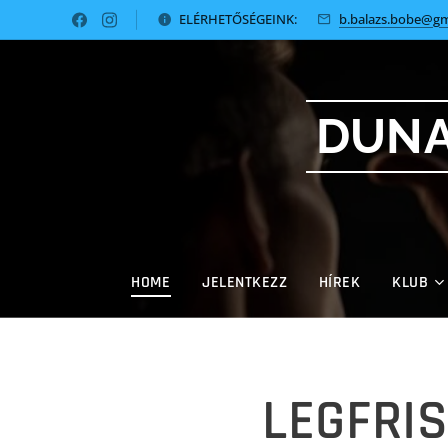
ELÉRHETŐSÉGEINK:
b.balazs.bobe@gm
DUNA
HOME
JELENTKEZZ
HÍREK
KLUB
LEGFRIS