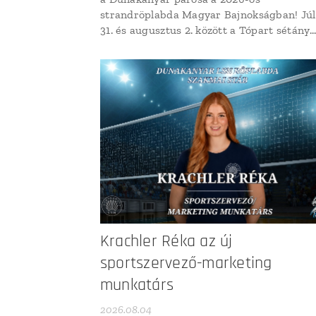
strandröplabda Magyar Bajnokságban! Júl
31. és augusztus 2. között a Tópart sétány
adott otthont a 2026. évi Strandröplabda
Magyar Bajnokság második fordulójának, 
a férfi felnőtt mezőnyben ismét pályára lé
a DKLSN párosa, Dóczi Attila és Munkácsi
Levente Benedek....
Krachler Réka az új
sportszervező-marketing
munkatárs
2026.08.04