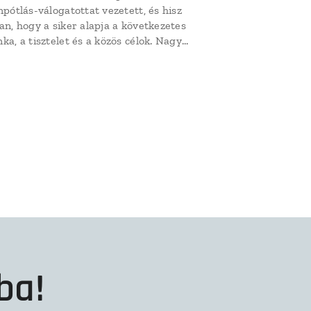
npótlás-válogatottat vezetett, és hisz
an, hogy a siker alapja a következetes
ka, a tisztelet és a közös célok. Nagy
ilával beszélgettünk pályafutásáról,
mai hitvallásáról és arról, milyen jövőt
zel el a Dunakanyar LSN Röplabdánál.
ba!