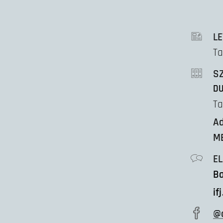
LE
Ta
S
DU
Ta
A
M
E
Ba
if
@