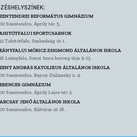
DZÉSHELYSZÍNEK:
SZENTENDREI REFORMÁTUS GIMNÁZIUM
00 Szentendre, Áprily tér 5.
TAHITÓTFALUI SPORTCSARNOK
21 Tahitótfalu, Szabadság út 1.
LEÁNYFALUI MÓRICZ ZSIGMOND ÁLTALÁNOS ISKOLA
16 Leányfalu, Szent Imre herceg útja 9-13.
SZENT ANDRÁS KATOLIKUS ÁLTALÁNOS ISKOLA
00 Szentendre, Bajcsy-Zsilinszky u. 4.
FERENCES GIMNÁZIUM
00 Szentendre, Áprily Lajos tér 2.
BARCSAY JENŐ ÁLTALÁNOS ISKOLA
00 Szentendre, Kálvária út 18.