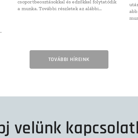
csoportbeosztásokkal és edzőkkel folytatódik
utá
a munka. További részletek az alábbi
abb
táblázatban:
mun
Att
szak
kép
és
TOVÁBBI HÍREINK
pj velünk kapcsolat