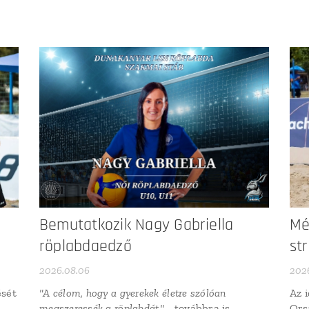
Bemutatkozik Nagy Gabriella
Mé
röplabdaedző
st
2026.08.06
202
ését
"A célom, hogy a gyerekek életre szólóan
Az 
megszeressék a röplabdát."
- továbbra is
Ors