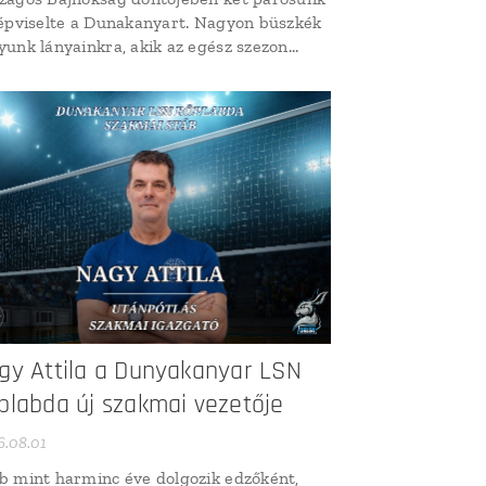
képviselte a Dunakanyart. Nagyon büszkék
yunk lányainkra, akik az egész szezon
án rengeteg munkát, kitartást és
esedést tettek bele a
andröplabdázásba! Az I. osztályban induló
osaink közül az Almádi – Kisházi párosunk
 helyen végzett, míg...
gy Attila a Dunyakanyar LSN
plabda új szakmai vezetője
6.08.01
b mint harminc éve dolgozik edzőként,