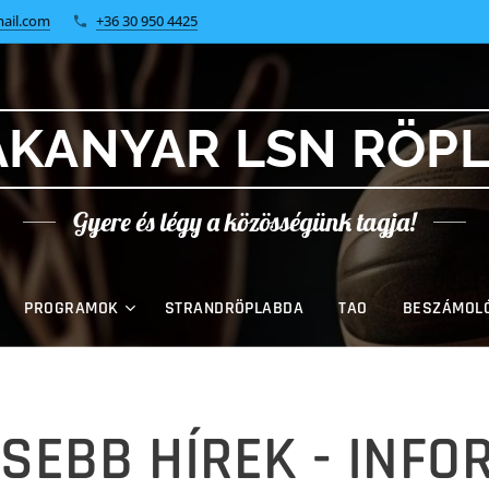
ail.com
+36 30 950 4425
KANYAR LSN RÖP
Gyere és légy a közösségünk tagja!
PROGRAMOK
STRANDRÖPLABDA
TAO
BESZÁMOL
SEBB HÍREK - INF