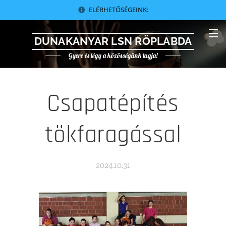
ELÉRHETŐSÉGEINK:
DUNAKANYAR LSN RÖPLABDA
Gyere és légy a közösségünk tagja!
Csapatépítés
tökfaragással
2024.10.31