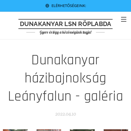
ELÉRHETŐSÉGEINK:
DUNAKANYAR LSN RÖPLABDA
Gyere és légy a közösségünk tagja!
Dunakanyar
házibajnokság
Leányfalun - galéria
2022.04.10