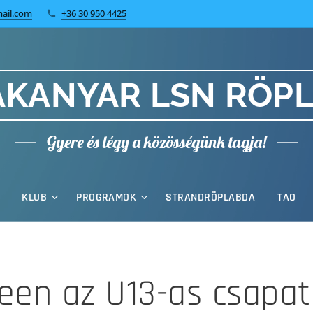
ail.com
+36 30 950 4425
KANYAR LSN RÖP
Gyere és légy a közösségünk tagja!
KLUB
PROGRAMOK
STRANDRÖPLABDA
TAO
een az U13-as csapat