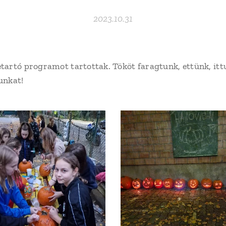
2023.10.31
artó programot tartottak. Tököt faragtunk, ettünk, itt
unkat!