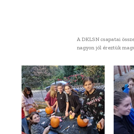
A DKLSN csapatai összet
nagyon jól éreztük mag