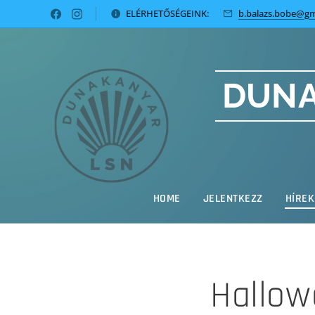
ELÉRHETŐSÉGEINK:
b.balazs.bobe@gm
DUNA
HOME
JELENTKEZZ
HÍREK
Hallow