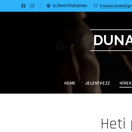
ELÉRHETŐSÉGEINK:
b.balazs.bobe@gm
DUNA
HOME
JELENTKEZZ
HÍREK
Heti