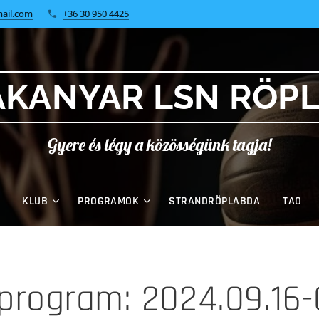
ail.com
+36 30 950 4425
KANYAR LSN RÖP
Gyere és légy a közösségünk tagja!
KLUB
PROGRAMOK
STRANDRÖPLABDA
TAO
 program: 2024.09.16-