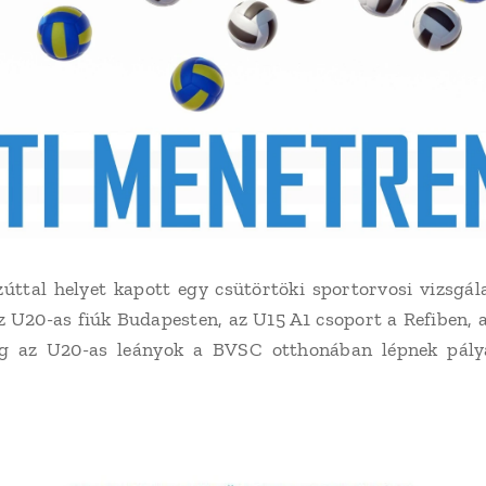
úttal helyet kapott egy csütörtöki sportorvosi vizsgá
z U20-as fiúk Budapesten, az U15 A1 csoport a Refiben, 
g az U20-as leányok a BVSC otthonában lépnek pályá