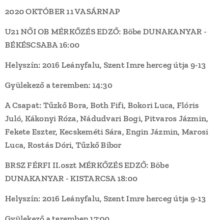
2020 OKTÓBER 11 VASÁRNAP
U21 NŐI OB MÉRKŐZÉS EDZŐ: Böbe DUNAKANYAR -
BÉKÉSCSABA 16:00
Helyszín: 2016 Leányfalu, Szent Imre herceg útja 9-13
Gyülekező a teremben: 14:30
A Csapat: Tűzkő Bora, Both Fifi, Bokori Luca, Flóris
Juló, Kákonyi Róza, Nádudvari Bogi, Pitvaros Jázmin,
Fekete Eszter, Kecskeméti Sára, Engin Jázmin, Marosi
Luca, Rostás Dóri, Tűzkő Bíbor
BRSZ FÉRFI II.oszt MÉRKŐZÉS EDZŐ: Böbe
DUNAKANYAR - KISTARCSA 18:00
Helyszín: 2016 Leányfalu, Szent Imre herceg útja 9-13
Gyülekező a teremben 17:00