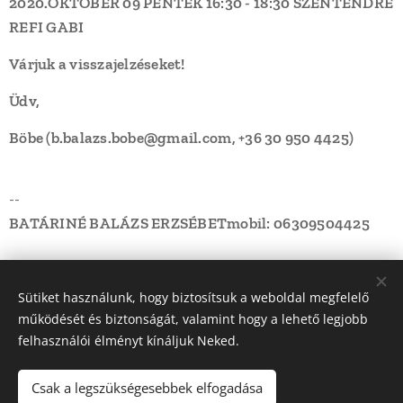
2020.OKTÓBER 09 PÉNTEK
16:30 - 18:30
SZENTENDRE
REFI
GABI
Várjuk a visszajelzéseket!
Üdv,
Böbe (
b.balazs.bobe@gmail.com
, +36 30 950 4425)
--
BATÁRINÉ BALÁZS ERZSÉBET
mobil: 06309504425
Share
Sütiket használunk, hogy biztosítsuk a weboldal megfelelő
működését és biztonságát, valamint hogy a lehető legjobb
felhasználói élményt kínáljuk Neked.
Csak a legszükségesebbek elfogadása
© 2022 Dunakanyar LSN Röplabda | Minden jog fenntartva |