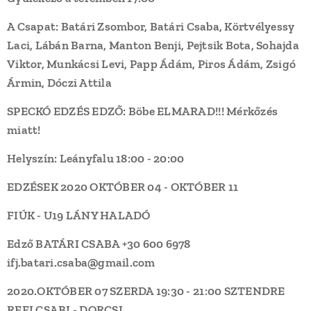
A Csapat: Batári Zsombor, Batári Csaba, Körtvélyessy
Laci, Lábán Barna, Manton Benji, Pejtsik Bota, Sohajda
Viktor, Munkácsi Levi, Papp Ádám, Piros Ádám, Zsigó
Ármin, Dóczi Attila
SPECKÓ EDZÉS EDZŐ: Böbe ELMARAD!!! Mérkőzés
miatt!
Helyszín: Leányfalu 18:00 - 20:00
EDZÉSEK 2020 OKTÓBER 04 - OKTÓBER 11
FIÚK - U19 LÁNY HALADÓ
Edző BATÁRI CSABA +30 600 6978
ifj.batari.csaba@gmail.com
2020.OKTÓBER 07 SZERDA
19:30 - 21:00
SZTENDRE
REFI
CSABI - DORCSI