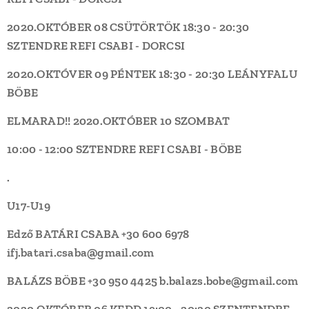
2020.OKTÓBER 08 CSÜTÖRTÖK
18:30 - 20:30
SZTENDRE REFI
CSABI - DORCSI
2020.OKTÓVER 09 PÉNTEK
18:30 - 20:30
LEÁNYFALU
BÖBE
ELMARAD!!
2020.OKTÓBER 10 SZOMBAT
10:00 - 12:00
SZTENDRE REFI
CSABI - BÖBE
.
U17-U19
Edző BATÁRI CSABA +30 600 6978
ifj.batari.csaba@gmail.com
BALÁZS BÖBE +30 950 4425 b.balazs.bobe@gmail.com
2020.OKTÓBER 06 KEDD
19:00 - 20:30
SZENTENDRE