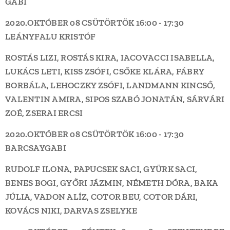
GABI
2020.OKTÓBER 08 CSÜTÖRTÖK
16:00 - 17:30
LEÁNYFALU
KRISTÓF
ROSTÁS LIZI, ROSTÁS KIRA, IACOVACCI ISABELLA,
LUKÁCS LETI, KISS ZSÓFI, CSŐKE KLÁRA, FÁBRY
BORBÁLA, LEHOCZKY ZSÓFI, LANDMANN KINCSŐ,
VALENTIN AMIRA, SIPOS SZABÓ JONATÁN, SÁRVÁRI
ZOÉ, ZSERAI ERCSI
2020.OKTÓBER 08 CSÜTÖRTÖK
16:00 - 17:30
BARCSAY
GABI
RUDOLF ILONA, PAPUCSEK SACI, GYÜRK SACI,
BENES BOGI, GYŐRI JÁZMIN, NÉMETH DÓRA, BAKA
JÚLIA, VADON ALÍZ, COTOR BEU, COTOR DÁRI,
KOVÁCS NIKI, DARVAS ZSELYKE