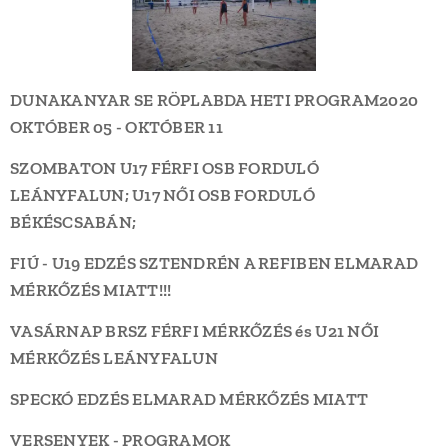
DUNAKANYAR SE RÖPLABDA HETI PROGRAM
2020
OKTÓBER 05 - OKTÓBER 11
SZOMBATON U17 FÉRFI OSB FORDULÓ
LEÁNYFALUN; U17 NŐI OSB FORDULÓ
BÉKÉSCSABÁN;
FIÚ - U19 EDZÉS SZTENDRÉN A REFIBEN ELMARAD
MÉRKŐZÉS MIATT!!!
VASÁRNAP BRSZ FÉRFI MÉRKŐZÉS és U21 NŐI
MÉRKŐZÉS LEÁNYFALUN
SPECKÓ EDZÉS ELMARAD MÉRKŐZÉS MIATT
VERSENYEK - PROGRAMOK