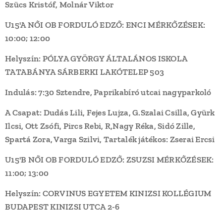
Szücs Kristóf, Molnár Viktor
U15'A NŐI OB FORDULÓ EDZŐ: ENCI MÉRKŐZÉSEK:
10:00; 12:00
Helyszín:
PÓLYA GYÖRGY ÁLTALÁNOS ISKOLA
TATABÁNYA SÁRBERKI LAKÓTELEP 503
Indulás: 7:30 Sztendre, Paprikabíró utcai nagyparkoló
A Csapat:
Dudás Lili, Fejes Lujza, G.Szalai Csilla, Gyürk
Ilcsi, Ott Zsófi, Pircs Rebi, R,Nagy Réka, Sidó Zille,
Spartá Zora, Varga Szilvi,
Tartalék játékos: Zserai Ercsi
U15'B NŐI OB FORDULÓ EDZŐ: ZSUZSI MÉRKŐZÉSEK:
11:00; 13:00
Helyszín:
CORVINUS EGYETEM KINIZSI KOLLÉGIUM
BUDAPEST KINIZSI UTCA 2-6