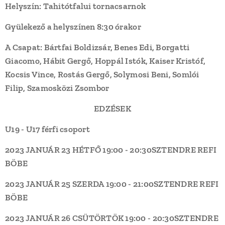
Helyszín:
Tahitótfalui tornacsarnok
Gyülekező a helyszínen 8:30 órakor
A Csapat:
Bártfai Boldizsár, Benes Edi, Borgatti
Giacomo, Hábit Gergő, Hoppál Istók, Kaiser Kristóf,
Kocsis Vince, Rostás Gergő, Solymosi Beni, Somlói
Filip, Szamosközi Zsombor
EDZÉSEK
U19 - U17 férfi csoport
2023 JANUÁR 23 HÉTFŐ
19:00 - 20:30
SZTENDRE REFI
BÖBE
2023 JANUÁR 25 SZERDA
19:00 - 21:00
SZTENDRE REFI
BÖBE
2023 JANUÁR 26 CSÜTÖRTÖK
19:00 - 20:30
SZTENDRE