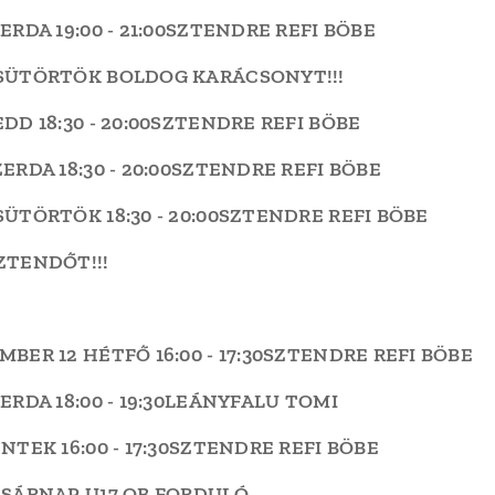
ZERDA
19:00 - 21:00
SZTENDRE REFI
BÖBE
CSÜTÖRTÖK
BOLDOG KARÁCSONYT!!!
KEDD
18:30 - 20:00
SZTENDRE REFI
BÖBE
SZERDA
18:30 - 20:00
SZTENDRE REFI
BÖBE
CSÜTÖRTÖK
18:30 - 20:00
SZTENDRE REFI
BÖBE
ZTENDŐT!!!
EMBER 12 HÉTFŐ
16:00 - 17:30
SZTENDRE REFI
BÖBE
ZERDA
18:00 - 19:30
LEÁNYFALU
TOMI
PÉNTEK
16:00 - 17:30
SZTENDRE REFI
BÖBE
VASÁRNAP
U17 OB FORDULÓ