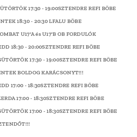
CSÜTÖRTÖK
17:30 - 19:00
SZTENDRE REFI
BÖBE
PÉNTEK
18:30 - 20:30
LFALU
BÖBE
SZOMBAT
U17'A és U17'B OB FORDULÓK
KEDD
18:30 - 20:00
SZTENDRE REFI
BÖBE
CSÜTÖRTÖK
17:30 - 19:00
SZTENDRE REFI
BÖBE
PÉNTEK
BOLDOG KARÁCSONYT!!!
KEDD
17:00 - 18:30
SZTENDRE REFI
BÖBE
SZERDA
17:00 - 18:30
SZTENDRE REFI
BÖBE
CSÜTÖRTÖK
17:00 - 18:30
SZTENDRE REFI
BÖBE
ZTENDŐT!!!