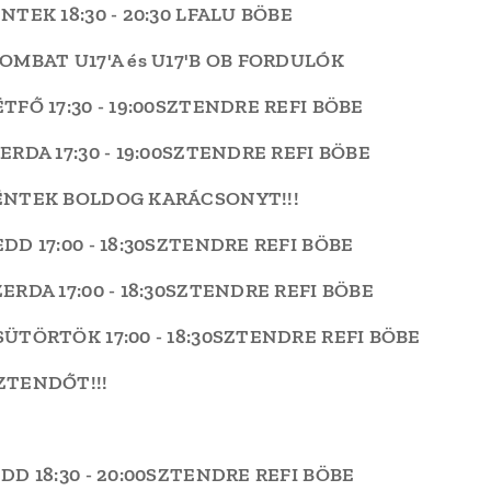
PÉNTEK
18:30 - 20:30
LFALU
BÖBE
SZOMBAT
U17'A és U17'B OB FORDULÓK
HÉTFŐ
17:30 - 19:00
SZTENDRE REFI
BÖBE
ZERDA
17:30 - 19:00
SZTENDRE REFI
BÖBE
PÉNTEK
BOLDOG KARÁCSONYT!!!
KEDD
17:00 - 18:30
SZTENDRE REFI
BÖBE
SZERDA
17:00 - 18:30
SZTENDRE REFI
BÖBE
CSÜTÖRTÖK
17:00 - 18:30
SZTENDRE REFI
BÖBE
ZTENDŐT!!!
KEDD
18:30 - 20:00
SZTENDRE REFI
BÖBE