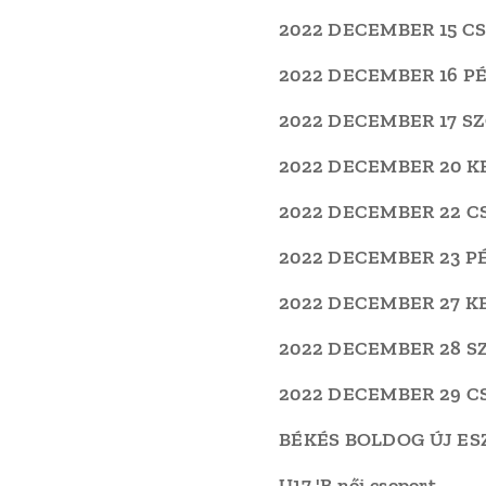
2022 DECEMBER 15 
2022 DECEMBER 16 
2022 DECEMBER 17 
2022 DECEMBER 20 
2022 DECEMBER 22 
2022 DECEMBER 23 
2022 DECEMBER 27 
2022 DECEMBER 28 
2022 DECEMBER 29 
BÉKÉS BOLDOG ÚJ ES
U17 'B női csoport