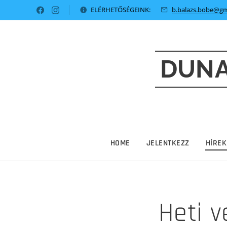
ELÉRHETŐSÉGEINK:
b.balazs.bobe@gm
DUNA
HOME
JELENTKEZZ
HÍREK
Heti 