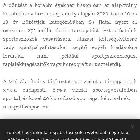
A döntést a korábbi évekhez hasonlóan az alapítvány
kuratóriuma hozta meg, amely alapján 2020-ban a 10 és
18 év közöttiek kategóriájában 85 fiatal nyert el
összesen 27,1 millió forint támogatást. Ezt a fiatalok
sporteszközök vásárlására, utazási költségtérítésre
vagy sportpályafutásukat segítő egyéb kiadásokra
fordítják, mint például sportpszichológus,
táplálékkiegészítők vagy koreográfusi tiszteletdíj.
A Mol Alapítvány tájékoztatása szerint a támogatottak
37%-a budapesti, 63%-a vidéki sportegyesületben
sportol, és közel 40 különböző sportágat képviselnek.
utanpotlassport.hu
Share
Sütiket használunk, hogy biztosítsuk a weboldal megfelelő
működését és biztonságát, valamint hogy a lehető legjobb