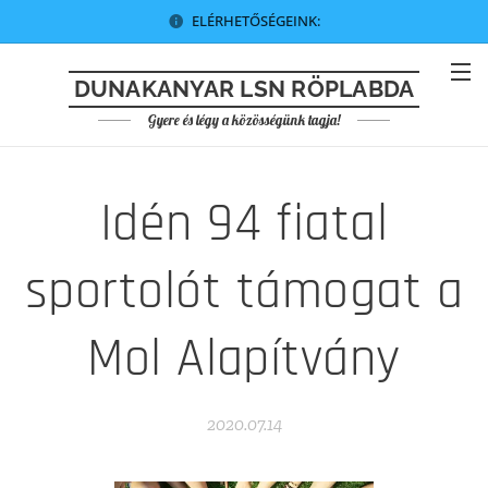
ELÉRHETŐSÉGEINK:
DUNAKANYAR LSN RÖPLABDA
Gyere és légy a közösségünk tagja!
Idén 94 fiatal
sportolót támogat a
Mol Alapítvány
2020.07.14