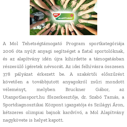
A Mol Tehetségtámogató Program sportkategóriája
2006 óta nyújt anyagi segítséget a fiatal sportolóknak,
és az alapítvány idén újra kihirdette a támogatásban
részesülő ígéretek névsorát. Az idei felhívásra összesen
378 pályázat érkezett be. A szakértői előszűrést
követően a továbbjutott anyagokról zsűri mondott
véleményt, melyben Bruckner Gábor, az
Utanpotlassport.hu főszerkesztője, dr. Szabó Tamás, a
Sportdiagnosztikai Központ igazgatója és Szilágyi Áron,
kétszeres olimpiai bajnok kardvívó, a Mol Alapítvány
nagykövete is helyet kapott.