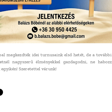
al megkezdték idei turnusaink első hetét, de a tovább
etnél nagyszerű élményekkel gazdagodni, ne habozz
egyikén! Szeretettel várunk!