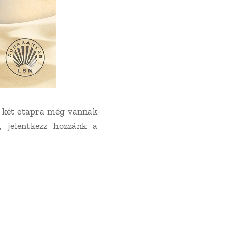
i két etapra még vannak
, jelentkezz hozzánk a