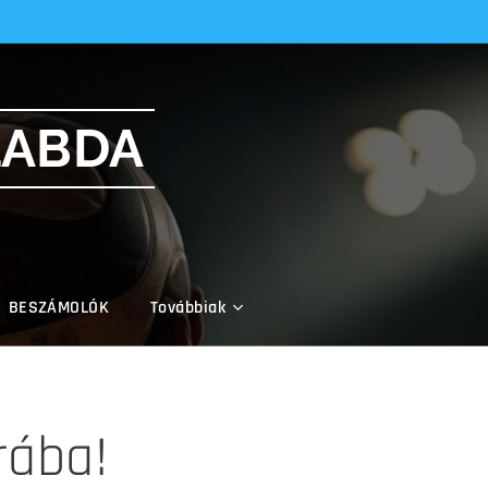
LABDA
BESZÁMOLÓK
Továbbiak
rába!