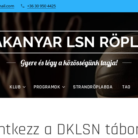
ail.com
+36 30 950 4425
KANYAR LSN RÖP
Gyere és légy a közösségünk tagja!
KLUB
PROGRAMOK
STRANDRÖPLABDA
TAO
ntkezz a DKLSN tábo