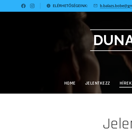
ELÉRHETŐSÉGEINK:
b.balazs.bobe@gm
DUNA
HOME
JELENTKEZZ
HÍREK
Jele