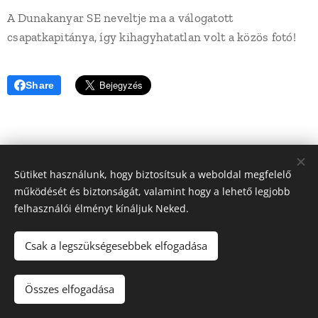
A Dunakanyar SE neveltje ma a válogatott
csapatkapitánya, így kihagyhatatlan volt a közös fotó!
Share
Sütiket használunk, hogy biztosítsuk a weboldal megfelelő
működését és biztonságát, valamint hogy a lehető legjobb
felhasználói élményt kínáljuk Neked.
Csak a legszükségesebbek elfogadása
© 2022 Dunakanyar LSN Röplabda | Minden jog fenntartva |
Webdesign: Ádám Építő Kft.
Összes elfogadása
Sütik