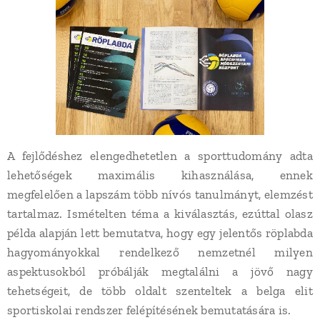
A fejlődéshez elengedhetetlen a sporttudomány adta
lehetőségek maximális kihasználása, ennek
megfelelően a lapszám több nívós tanulmányt, elemzést
tartalmaz. Ismételten téma a kiválasztás, ezúttal olasz
példa alapján lett bemutatva, hogy egy jelentős röplabda
hagyományokkal rendelkező nemzetnél milyen
aspektusokból próbálják megtalálni a jövő nagy
tehetségeit, de több oldalt szenteltek a belga elit
sportiskolai rendszer felépítésének bemutatására is.