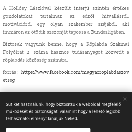
A Hollósy Lászlóval készült interjú szintén értékes
gondolatokat tartalmaz az edzői hitvallásról,
motivációról egy olyan szakember szájából, aki
immáron az ötödik szezonját tapossa a Bundesligában.
Biztosak vagyunk benne, hogy a Röplabda Szakmai
Folyóirat 2. száma hasznos tudásanyagot közvetít a
röplabdás közösség számára.
forrás:
https://www.facebook.com/magyarroplabdaszov
etseg
Share
Sütiket használunk, hogy biztosítsuk a weboldal megfelelő
működését és biztonságát, valamint hogy a lehető legjobb
felhasználói élményt kínáljuk Neked.