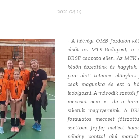
2021.04.14
- A hétvégi OMB fordulón két
elsőt az MTK-Budapest, a
BRSE csapata ellen. Az MTK el
későn ébredtünk és hagytuk,
perc alatt tetemes előnyhöz 
csak magunkra és ezt a há
ledolgozni. A második szettől f
meccset nem is, de a harma
sikerült megnyernünk. A BR
fordulatos meccset játszott
szettben fej-fej mellett hal
néhány ponttal alul marad