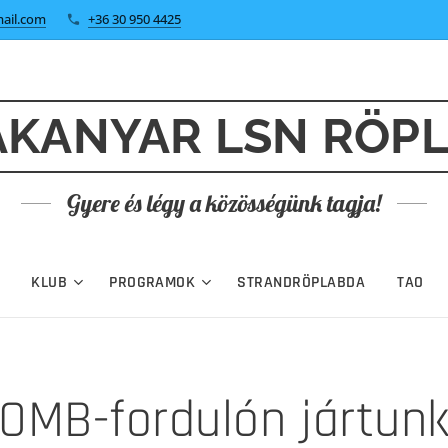
ail.com
+36 30 950 4425
KANYAR LSN RÖP
Gyere és légy a közösségünk tagja!
KLUB
PROGRAMOK
STRANDRÖPLABDA
TAO
OMB-fordulón jártun