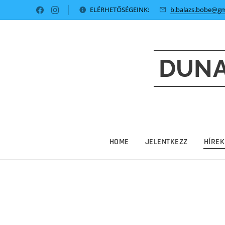
ELÉRHETŐSÉGEINK:
b.balazs.bobe@gm
DUNA
HOME
JELENTKEZZ
HÍREK