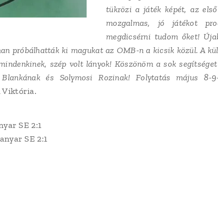
tükrözi a játék képét, az első
mozgalmas, jó játékot pro
megdicsérni tudom őket! Úja
an próbálhatták ki magukat az OMB-n a kicsik közül. A kül
 mindenkinek, szép volt lányok! Köszönöm a sok segítsége
Blankának és Solymosi Rozinak! Folytatás május 8-9-
 Viktória.
yar SE 2:1
nyar SE 2:1