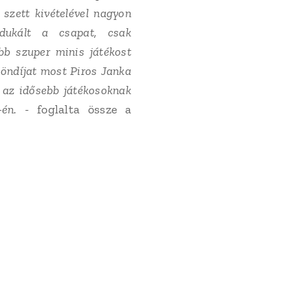
 szett kivételével nagyon
dukált a csapat, csak
bb szuper minis játékost
öndíjat most Piros Janka
t az idősebb játékosoknak
én.
- foglalta össze a