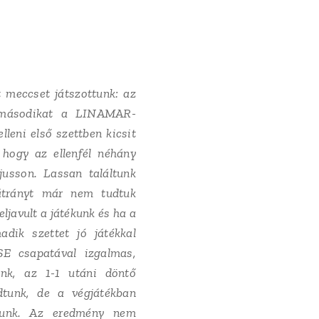
 meccset játszottunk: az
 másodikat a LINAMAR-
leni első szettben kicsit
 hogy az ellenfél néhány
jusson. Lassan találtunk
trányt már nem tudtuk
eljavult a játékunk és ha a
dik szettet jó játékkal
SE csapatával izgalmas,
unk, az 1-1 utáni döntő
adtunk, de a végjátékban
tunk. Az eredmény nem