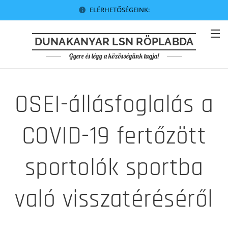
ELÉRHETŐSÉGEINK:
DUNAKANYAR LSN RÖPLABDA
Gyere és légy a közösségünk tagja!
OSEI-állásfoglalás a
COVID-19 fertőzött
sportolók sportba
való visszatéréséről