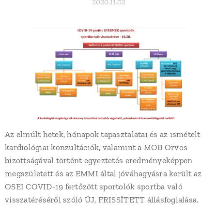
2020.11.02
Az elmúlt hetek, hónapok tapasztalatai és az ismételt
kardiológiai konzultációk, valamint a MOB Orvos
bizottságával történt egyeztetés eredményeképpen
megszületett és az EMMI által jóváhagyásra került az
OSEI COVID-19 fertőzött sportolók sportba való
visszatéréséről szóló ÚJ, FRISSÍTETT állásfoglalása.