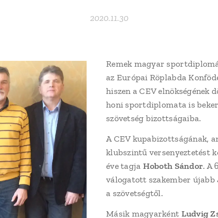
2020.11.30
Remek magyar sportdiplomáci
az Európai Röplabda Konföder
hiszen a CEV elnökségének d
honi sportdiplomata is beker
szövetség bizottságaiba.
A CEV kupabizottságának, a
klubszintű versenyeztetést 
éve tagja
Hoboth Sándor
. A 
válogatott szakember újabb 
a szövetségtől.
Másik magyarként
Ludvig Z