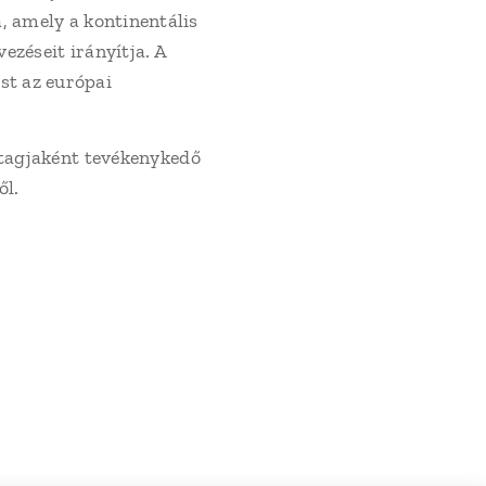
, amely a kontinentális
ezéseit irányítja. A
st az európai
g tagjaként tevékenykedő
ől.