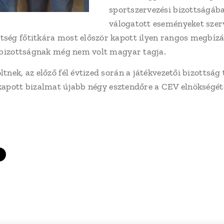
sportszervezési bizottságába
válogatott eseményeket szerv
ség főtitkára most először kapott ilyen rangos megbízá
 bizottságnak még nem volt magyar tagja.
tnek, az előző fél évtized során a játékvezetői bizottsá
apott bizalmat újabb négy esztendőre a CEV elnökségét