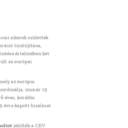
ai sikerek születtek
áció tisztújítása,
öntése értelmében két
ült az európai
mely az európai
koordinálja, immár 19
66 éves, korábbi
4 évre kapott bizalmat
soltot
jelölték a CEV