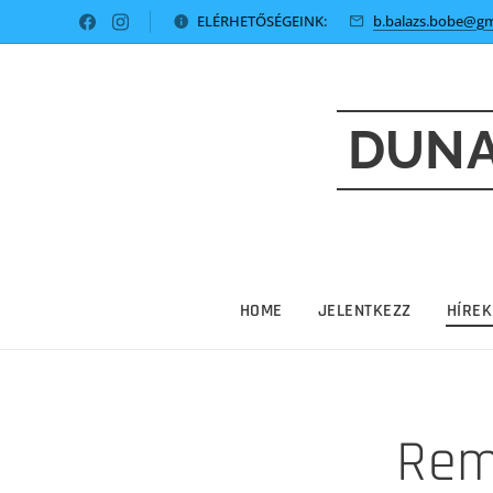
ELÉRHETŐSÉGEINK:
b.balazs.bobe@gm
DUNA
HOME
JELENTKEZZ
HÍREK
Rem