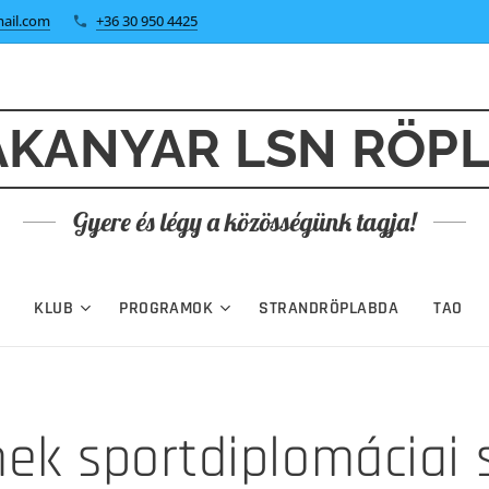
ail.com
+36 30 950 4425
KANYAR LSN RÖP
Gyere és légy a közösségünk tagja!
KLUB
PROGRAMOK
STRANDRÖPLABDA
TAO
ek sportdiplomáciai s