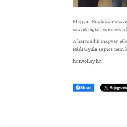
Magyar Röplabda-szövet
szövetségtől és ennek a
A harmadik magyar jelöl
Rádi Gyula
sajnos nem k
hunvolley.hu
Share