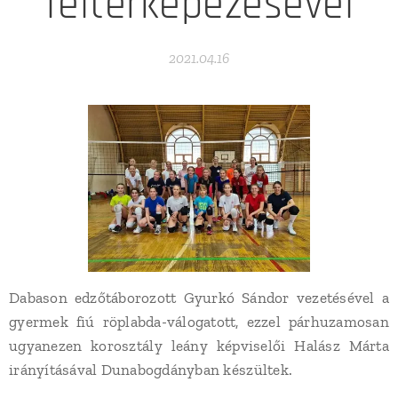
feltérképezésével
2021.04.16
Dabason edzőtáborozott Gyurkó Sándor vezetésével a
gyermek fiú röplabda-válogatott, ezzel párhuzamosan
ugyanezen korosztály leány képviselői Halász Márta
irányításával Dunabogdányban készültek.