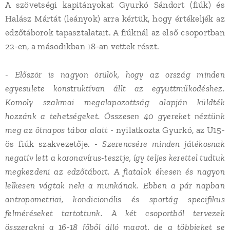
A szövetségi kapitányokat Gyurkó Sándort (fiúk) és
Halász Mártát (leányok) arra kértük, hogy értékeljék az
edzőtáborok tapasztalatait. A fiúknál az első csoportban
22-en, a másodikban 18-an vettek részt.
- Először is nagyon örülök, hogy az ország minden
egyesülete konstruktívan állt az együttműködéshez.
Komoly szakmai megalapozottság alapján küldték
hozzánk a tehetségeket. Összesen 40 gyereket néztünk
meg az ötnapos tábor alatt
- nyilatkozta Gyurkó, az U15-
ös fiúk szakvezetője.
- Szerencsére minden játékosnak
negatív lett a koronavírus-tesztje, így teljes kerettel tudtuk
megkezdeni az edzőtábort. A fiatalok éhesen és nagyon
lelkesen vágtak neki a munkának. Ebben a pár napban
antropometriai, kondicionális és sportág specifikus
felméréseket tartottunk. A két csoportból tervezek
összerakni a 16-18 főből álló magot, de a többieket se