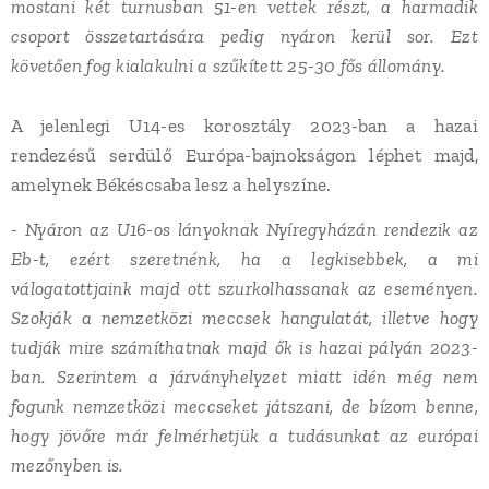
mostani két turnusban 51-en vettek részt, a harmadik
csoport összetartására pedig nyáron kerül sor. Ezt
követően fog kialakulni a szűkített 25-30 fős állomány.
A jelenlegi U14-es korosztály 2023-ban a hazai
rendezésű serdülő Európa-bajnokságon léphet majd,
amelynek Békéscsaba lesz a helyszíne.
- Nyáron az U16-os lányoknak Nyíregyházán rendezik az
Eb-t, ezért szeretnénk, ha a legkisebbek, a mi
válogatottjaink majd ott szurkolhassanak az eseményen.
Szokják a nemzetközi meccsek hangulatát, illetve hogy
tudják mire számíthatnak majd ők is hazai pályán 2023-
ban. Szerintem a járványhelyzet miatt idén még nem
fogunk nemzetközi meccseket játszani, de bízom benne,
hogy jövőre már felmérhetjük a tudásunkat az európai
mezőnyben is.