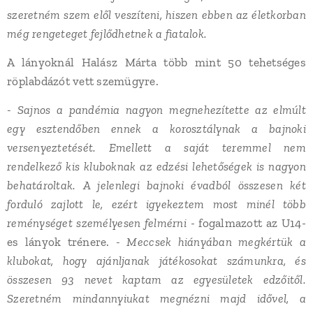
szeretném szem elől veszíteni, hiszen ebben az életkorban
még rengeteget fejlődhetnek a fiatalok.
A lányoknál Halász Márta több mint 50 tehetséges
röplabdázót vett szemügyre.
- Sajnos a pandémia nagyon megnehezítette az elmúlt
egy esztendőben ennek a korosztálynak a bajnoki
versenyeztetését. Emellett a saját teremmel nem
rendelkező kis kluboknak az edzési lehetőségek is nagyon
behatároltak. A jelenlegi bajnoki évadból összesen két
forduló zajlott le, ezért igyekeztem most minél több
reménységet személyesen felmérni
- fogalmazott az U14-
es lányok trénere.
- Meccsek hiányában megkértük a
klubokat, hogy ajánljanak játékosokat számunkra, és
összesen 93 nevet kaptam az egyesületek edzőitől.
Szeretném mindannyiukat megnézni majd idővel, a