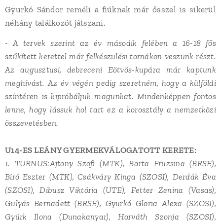
Gyurkó Sándor reméli a fiúknak már ősszel is sikerül
néhány találkozót játszani.
- A tervek szerint az év második felében a 16-18 fős
szűkített kerettel már felkészülési tornákon veszünk részt.
Az augusztusi, debreceni Eötvös-kupára már kaptunk
meghívást. Az év végén pedig szeretném, hogy a külföldi
színtéren is kipróbáljuk magunkat. Mindenképpen fontos
lenne, hogy lássuk hol tart ez a korosztály a nemzetközi
összevetésben.
U14-ES LEÁNY GYERMEKVÁLOGATOTT KERETE:
1. TURNUS:
Ajtony Szofi (MTK), Barta Fruzsina (BRSE),
Bíró Eszter (MTK), Csákváry Kinga (SZOSI), Derdák Éva
(SZOSI), Dibusz Viktória (UTE), Fetter Zenina (Vasas),
Gulyás Bernadett (BRSE), Gyurkó Gloria Alexa (SZOSI),
Gyürk Ilona (Dunakanyar), Horváth Szonja (SZOSI),