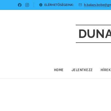
ELÉRHETŐSÉGEINK:
b.balazs.bobe@gm
DUNA
HOME
JELENTKEZZ
HÍREK