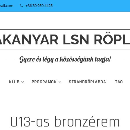
ail.com
+36 30 950 4425
KANYAR LSN RÖP
Gyere és légy a közösségünk tagja!
KLUB
PROGRAMOK
STRANDRÖPLABDA
TAO
U13-as bronzérem