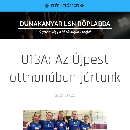
ELÉRHETŐSÉGEINK:
DUNAKANYAR LSN RÖPLABDA
Gyere és légy a közösségünk tagja!
U13A: Az Újpest
otthonában jártunk
2025.03.10