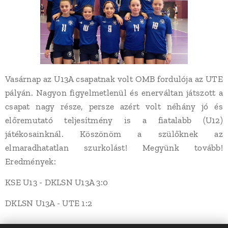
Vasárnap az U13A csapatnak volt OMB fordulója az UTE
pályán. Nagyon figyelmetlenül és enerváltan játszott a
csapat nagy része, persze azért volt néhány jó és
előremutató teljesítmény is a fiatalabb (U12)
játékosainknál. Köszönöm a szülőknek az
elmaradhatatlan szurkolást! Megyünk tovább!
Eredmények:
KSE U13 - DKLSN U13A 3:0
DKLSN U13A - UTE 1:2