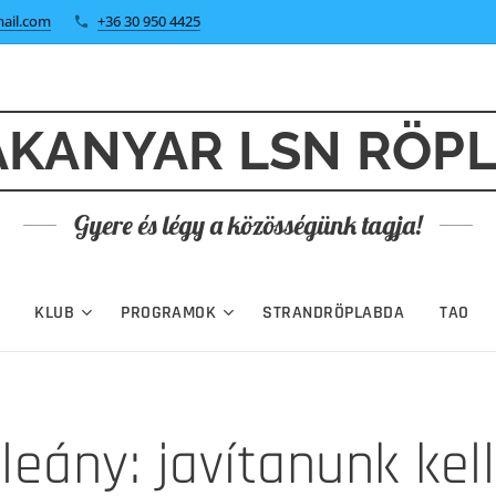
ail.com
+36 30 950 4425
KANYAR LSN RÖP
Gyere és légy a közösségünk tagja!
KLUB
PROGRAMOK
STRANDRÖPLABDA
TAO
leány: javítanunk kell