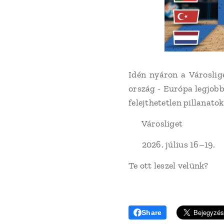
Idén nyáron a Városli
ország - Európa legjobb
felejthetetlen pillanat
📍 Városliget
📅 2026. július 16–19.
Te ott leszel velünk?
Share