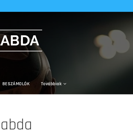
LABDA
BESZÁMOLÓK
Továbbiak
labda