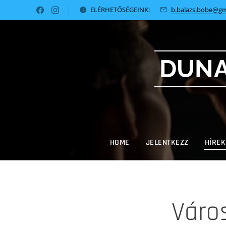
ELÉRHETŐSÉGEINK:
b.balazs.bobe@gm
DUNA
HOME
JELENTKEZZ
HÍREK
Váro