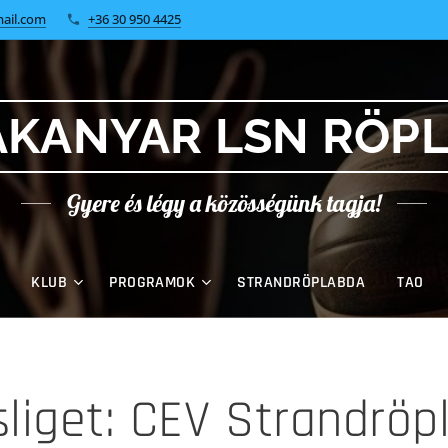
ail.com
+36 30 950 4425
KANYAR LSN RÖP
Gyere és légy a közösségünk tagja!
KLUB
PROGRAMOK
STRANDRÖPLABDA
TAO
sliget: CEV Strandröp