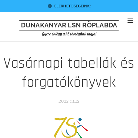
ELÉRHETŐSÉGEINK:
DUNAKANYAR LSN RÖPLABDA
Gyere és légy a közösségünk tagja!
Vasárnapi tabellák és
forgatókönyvek
2022.01.12