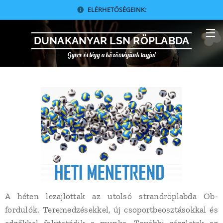
ELÉRHETŐSÉGEINK:
DUNAKANYAR LSN RÖPLABDA
Gyere és légy a közösségünk tagja!
A héten lezajlottak az utolsó strandröplabda Ob-
fordulók. Teremedzésekkel, új csoportbeosztásokkal és
edzőkkel folytatódik a munka. További részletek az