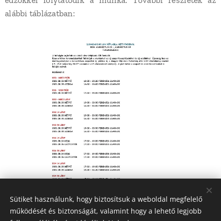
alábbi táblázatban:
Sütiket használunk, hogy biztosítsuk a weboldal megfelelő
működését és biztonságát, valamint hogy a lehető legjobb