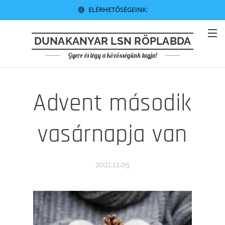
ELÉRHETŐSÉGEINK:
DUNAKANYAR LSN RÖPLABDA
Gyere és légy a közösségünk tagja!
Advent második
vasárnapja van
2021.12.05