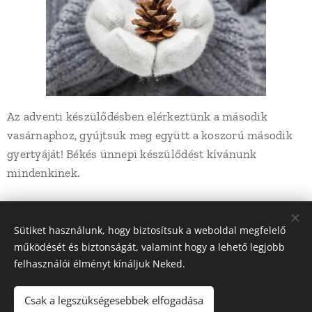
Az adventi készülődésben elérkeztünk a második
vasárnaphoz, gyújtsuk meg együtt a koszorú második
gyertyáját! Békés ünnepi készülődést kívánunk
mindenkinek.
Share
Sütiket használunk, hogy biztosítsuk a weboldal megfelelő
működését és biztonságát, valamint hogy a lehető legjobb
felhasználói élményt kínáljuk Neked.
Csak a legszükségesebbek elfogadása
© 2022 Dunakanyar LSN Röplabda | Minden jog fenntartva |