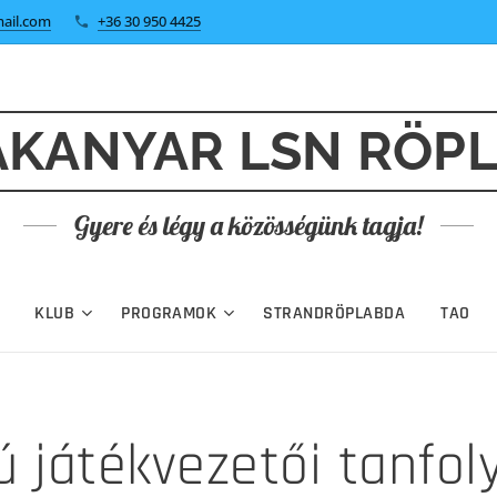
ail.com
+36 30 950 4425
KANYAR LSN RÖP
Gyere és légy a közösségünk tagja!
KLUB
PROGRAMOK
STRANDRÖPLABDA
TAO
ú játékvezetői tanfo