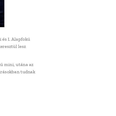
 és I. Alapfokú
eresztül lesz
kú mini, utána az
iírásokban tudnak