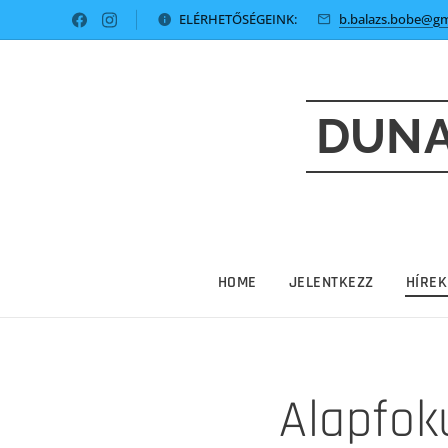
ELÉRHETŐSÉGEINK:
b.balazs.bobe@gm
DUNA
HOME
JELENTKEZZ
HÍREK
Alapfok