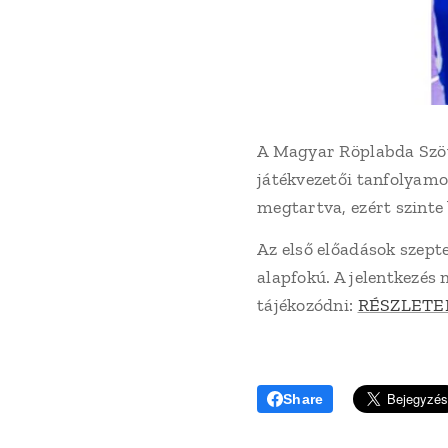
A Magyar Röplabda Szöve
játékvezetői tanfolyamo
megtartva, ezért szint
Az első előadások szept
alapfokú. A jelentkezés
tájékozódni:
RÉSZLETE
Share