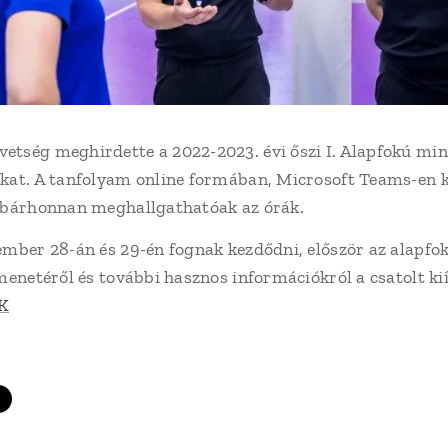
tség meghirdette a 2022-2023. évi őszi I. Alapfokú mini
kat. A tanfolyam online formában, Microsoft Teams-en k
e bárhonnan meghallgathatóak az órák.
ember 28-án és 29-én fognak kezdődni, először az alapfo
 menetéről és további hasznos információkról a csatolt k
K