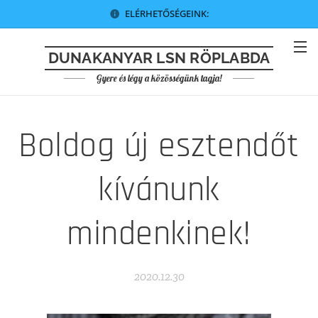
ELÉRHETŐSÉGEINK:
DUNAKANYAR LSN RÖPLABDA
Gyere és légy a közösségünk tagja!
Boldog új esztendőt
kívánunk
mindenkinek!
2020.12.30