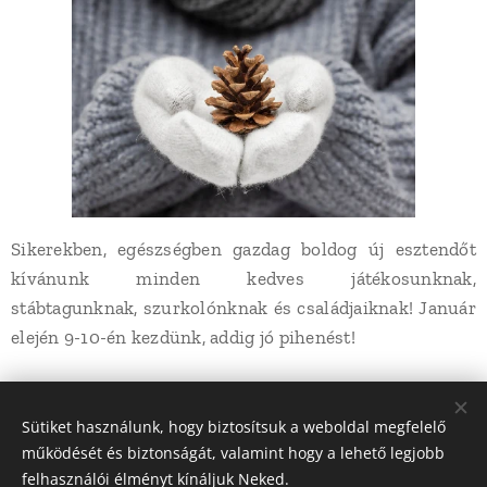
Sikerekben, egészségben gazdag boldog új esztendőt
kívánunk minden kedves játékosunknak,
stábtagunknak, szurkolónknak és családjaiknak! Január
elején 9-10-én kezdünk, addig jó pihenést!
Share
Sütiket használunk, hogy biztosítsuk a weboldal megfelelő
működését és biztonságát, valamint hogy a lehető legjobb
felhasználói élményt kínáljuk Neked.