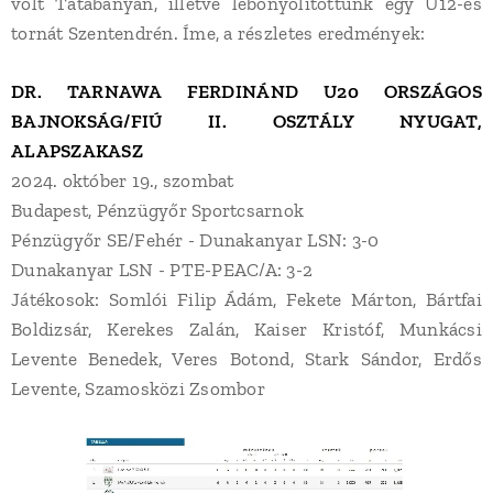
volt Tatabányán, illetve lebonyolítottunk egy U12-es
tornát Szentendrén. Íme, a részletes eredmények:
DR. TARNAWA FERDINÁND U20 ORSZÁGOS
BAJNOKSÁG/FIÚ II. OSZTÁLY NYUGAT,
ALAPSZAKASZ
2024. október 19., szombat
Budapest, Pénzügyőr Sportcsarnok
Pénzügyőr SE/Fehér - Dunakanyar LSN: 3-0
Dunakanyar LSN - PTE-PEAC/A: 3-2
Játékosok: Somlói Filip Ádám, Fekete Márton, Bártfai
Boldizsár, Kerekes Zalán, Kaiser Kristóf, Munkácsi
Levente Benedek, Veres Botond, Stark Sándor, Erdős
Levente, Szamosközi Zsombor