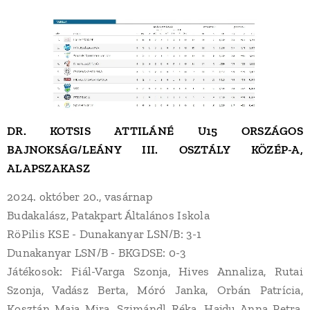
DR. KOTSIS ATTILÁNÉ U15 ORSZÁGOS
BAJNOKSÁG/LEÁNY
III. OSZTÁLY KÖZÉP-A,
ALAPSZAKASZ
2024. október 20., vasárnap
Budakalász, Patakpart Általános Iskola
RöPilis KSE - Dunakanyar LSN/B: 3-1
Dunakanyar LSN/B - BKGDSE: 0-3
Játékosok: Fiál-Varga Szonja, Hives Annaliza, Rutai
Szonja, Vadász Berta, Móró Janka, Orbán Patrícia,
Kosztán Maja Mira, Szimándl Réka, Hajdu Anna Petra,