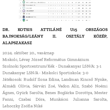
DR. KOTSIS ATTILÁNÉ U15 ORSZÁGOS
BAJNOKSÁG/LEÁNY
II. OSZTÁLY KÖZÉP,
ALAPSZAKASZ
2024. október 20., vasárnap
Miskolc, Lévay József Református Gimnázium
Szolnoki Sportcentrum/Kék - Dunakanyar LSN/A: 3-1
Dunakanyar LSN/A - Miskolci Sportiskola: 3-0
Játékosok: Rudolf Ilona Edina, Landman Kincső Nynke,
Almádi Olívia, Sárvári Zoé, Vadon Alíz, Szabó Noémi
Ágnes, Gyürk Sarolta, Benes Boglárka Dorottya, Mester
Fanni, Czabai Dóra, Munkácsi Julianna Sarolta,
Lehoczky Zsófia Niké