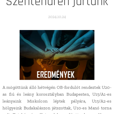
Szentendrén jártunk
2024.10.24
A mögöttünk álló hétvégén OB-fordulót rendeztek U20-
as fiú és leány korosztályban Budapesten, U15/A1-es
leányaink Miskolcon léptek pályára, U15/A2-es
hölgyeink Budakalászon játszottak, U10-es Manó torna