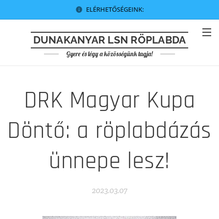
ELÉRHETŐSÉGEINK:
DUNAKANYAR LSN RÖPLABDA
Gyere és légy a közösségünk tagja!
DRK Magyar Kupa
Döntő: a röplabdázás
ünnepe lesz!
2023.03.07