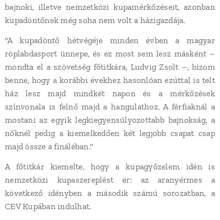
bajnoki, illetve nemzetközi kupamérkőzéseit, azonban
kupadöntőnek még soha nem volt a házigazdája.
"A kupadöntő hétvégéje minden évben a magyar
röplabdasport ünnepe, és ez most sem lesz másként –
mondta el a szövetség főtitkára, Ludvig Zsolt –, bízom
benne, hogy a korábbi évekhez hasonlóan ezúttal is telt
ház lesz majd mindkét napon és a mérkőzések
színvonala is felnő majd a hangulathoz. A férfiaknál a
mostani az egyik legkiegyensúlyozottabb bajnokság, a
nőknél pedig a kiemelkedően két legjobb csapat csap
majd össze a fináléban."
A főtitkár kiemelte, hogy a kupagyőzelem idén is
nemzetközi kupaszereplést ér: az aranyérmes a
következő idényben a második számú sorozatban, a
CEV Kupában indulhat.