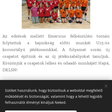
Az edzések mellett Emericus felkészülési tornán
folytattuk a bajnokság előtti munkát U15-ös
korosztályú játékosainkkal. A folyamat során új
csapatot építünk és az új játékszabályokat tanuljuk.
Köszönjük a csapatok lelkes és odaadó munkáját! Hajrá,
DKLSN!
Share
Sütiket használunk, hogy biztosítsuk a weboldal megfelelő
működését és biztonságát, valamint hogy a lehető legjobb
felhasználói élményt kínáljuk Neked.