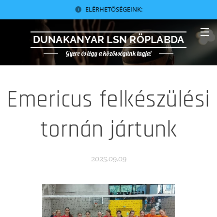
ELÉRHETŐSÉGEINK:
DUNAKANYAR LSN RÖPLABDA
Gyere és légy a közösségünk tagja!
Emericus felkészülési
tornán jártunk
2025.09.09