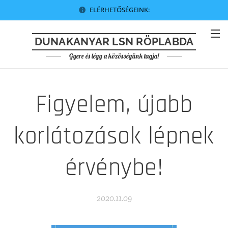
ELÉRHETŐSÉGEINK:
DUNAKANYAR LSN RÖPLABDA
Gyere és légy a közösségünk tagja!
Figyelem, újabb
korlátozások lépnek
érvénybe!
2020.11.09