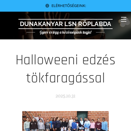
ELÉRHETŐSÉGEINK:
DUNAKANYAR LSN RÖPLABDA
Gyere és légy a közösségünk tagja!
Halloweeni edzés
tökfaragással
2025.10.31