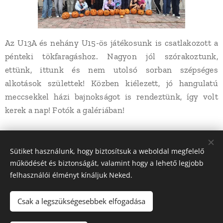
Az U13A és nehány U15-ös játékosunk is csatlakozott a
pénteki tökfaragáshoz. Nagyon jól szórakoztunk,
ettünk, ittunk és nem utolsó sorban szépséges
alkotások születtek! Közben kiélezett, jó hangulatú
meccsekkel házi bajnokságot is rendeztünk, így volt
kerek a nap! Fotók a galériában!
Share
Sütiket használunk, hogy biztosítsuk a weboldal megfelelő
működését és biztonságát, valamint hogy a lehető legjobb
felhasználói élményt kínáljuk Neked.
Csak a legszükségesebbek elfogadása
© 2022 Dunakanyar LSN Röplabda | Minden jog fenntartva |
Webdesign: Ádám Építő Kft.