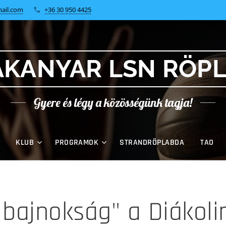
ail.com
+36 30 950 4425
KANYAR LSN RÖP
Gyere és légy a közösségünk tagja!
KLUB
PROGRAMOK
STRANDRÖPLABDA
TAO
 bajnokság" a Diákol