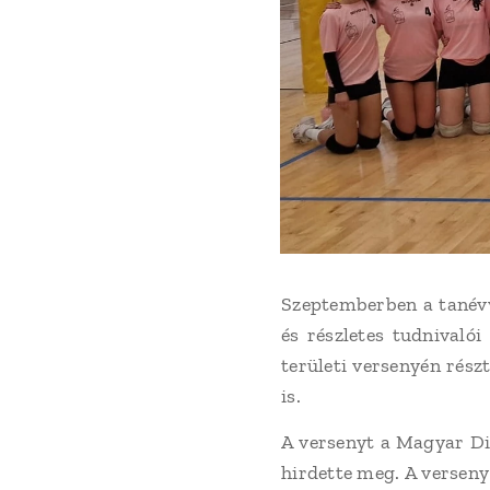
Szeptemberben a tanévv
és részletes tudnivaló
területi versenyén rés
is.
A versenyt a Magyar D
hirdette meg. A verseny 