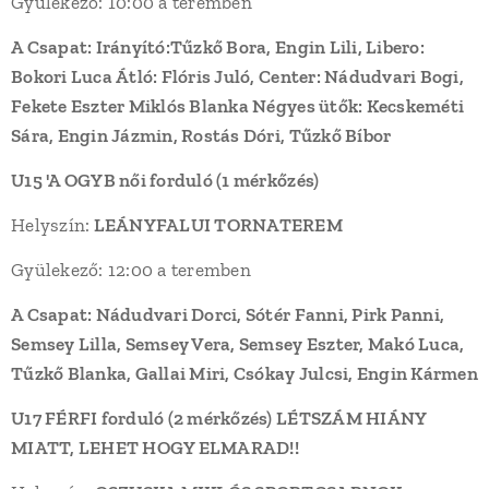
Gyülekező: 10:00 a teremben
A Csapat: Irányító:Tűzkő Bora, Engin Lili, Libero:
Bokori Luca Átló: Flóris Juló, Center: Nádudvari Bogi,
Fekete Eszter Miklós Blanka Négyes ütők: Kecskeméti
Sára, Engin Jázmin, Rostás Dóri, Tűzkő Bíbor
U15 'A OGYB női forduló (1 mérkőzés)
Helyszín:
LEÁNYFALUI TORNATEREM
Gyülekező: 12:00 a teremben
A Csapat: Nádudvari Dorci, Sótér Fanni, Pirk Panni,
Semsey Lilla, Semsey Vera, Semsey Eszter, Makó Luca,
Tűzkő Blanka, Gallai Miri, Csókay Julcsi, Engin Kármen
U17 FÉRFI forduló
(2 mérkőzés)
LÉTSZÁM HIÁNY
MIATT, LEHET HOGY ELMARAD!!