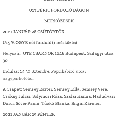
U17 FÉRFI FORDULÓ DÁGON
MÉRKŐZÉSEK
2021 JANUÁR 28 CSÜTÖRTÖK
U15 'A OGYB női
forduló (1 mérkőzés)
Helyszín:
UTE CSARNOK 1046 Budapest, Szilágyi utca
30
Indulás: 14:30 Sztendre, Paprikabíró utcai
nagyparkolóból
A Csapat: Semsey Eszter, Semsey Lilla, Semsey Vera,
Csókay Julcsi, Solymosi Róza, Szalai Hanna, Nádudvari
Dorci, Sótér Fanni, Tűzkő Blanka, Engin Kármen
2021 JANUÁR 29 PÉNTEK