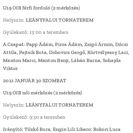
U19 OIB férfi forduló (2 mérkőzés)
Helyszín:
LEÁNYFALUI TORNATEREM
Gyülekező: 15:00 a teremben
A Csapat: Papp Ádám, Piros Ádám, Zsigó Ármin, Dóczi
Attila, Pejtsik Bota, Dobovics Gergő, Körtvélyessy Laci,
Manton Marci, Manton Benji, Lábán Barna, Sohajda
Viktor
2021 JANUÁR 30 SZOMBAT
U19 OIB női mérkőzés (2 mérkőzés)
Helyszín:
LEÁNYFALUI TORNATEREM
Gyülekező: 9:30 a teremben
Irányító:
Tűzkő Bora, Engin Lili Libero: Bokori Luca