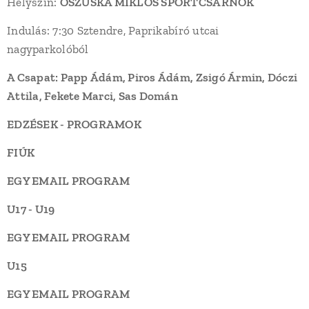
Helyszín:
OSZUSKA MIKLÓS SPORTCSARNOK
Indulás: 7:30 Sztendre, Paprikabíró utcai
nagyparkolóból
A Csapat:
Papp Ádám, Piros Ádám, Zsigó Ármin, Dóczi
Attila, Fekete Marci, Sas Domán
EDZÉSEK - PROGRAMOK
FIÚK
EGY EMAIL PROGRAM
U17 - U19
EGY EMAIL PROGRAM
U15
EGY EMAIL PROGRAM