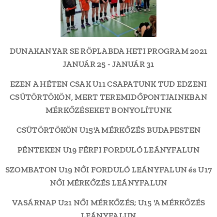
DUNAKANYAR SE RÖPLABDA HETI PROGRAM
2021
JANUÁR 25 - JANUÁR 31
EZEN A HÉTEN CSAK U11 CSAPATUNK TUD EDZENI
CSÜTÖRTÖKÖN, MERT TEREMIDŐPONTJAINKBAN
MÉRKŐZÉSEKET BONYOLÍTUNK
CSÜTÖRTÖKÖN U15'A MÉRKŐZÉS BUDAPESTEN
PÉNTEKEN U19 FÉRFI FORDULÓ LEÁNYFALUN
SZOMBATON U19 NŐI FORDULÓ LEÁNYFALUN és U17
NŐI MÉRKŐZÉS LEÁNYFALUN
VASÁRNAP U21 NŐI MÉRKŐZÉS; U15 'A MÉRKŐZÉS
LEÁNYFALUN