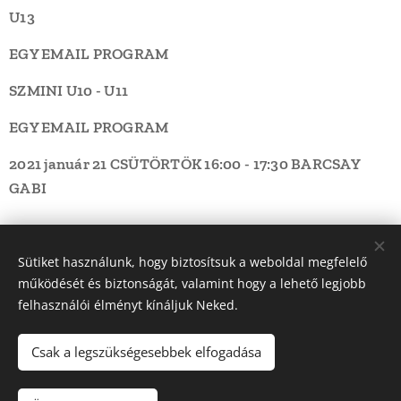
U13
EGY EMAIL PROGRAM
SZMINI U10 - U11
EGY EMAIL PROGRAM
2021 január 21 CSÜTÖRTÖK
16:00 - 17:30
BARCSAY
GABI
Share
Sütiket használunk, hogy biztosítsuk a weboldal megfelelő
működését és biztonságát, valamint hogy a lehető legjobb
felhasználói élményt kínáljuk Neked.
Csak a legszükségesebbek elfogadása
© 2022 Dunakanyar LSN Röplabda | Minden jog fenntartva |
Webdesign: Ádám Építő Kft.