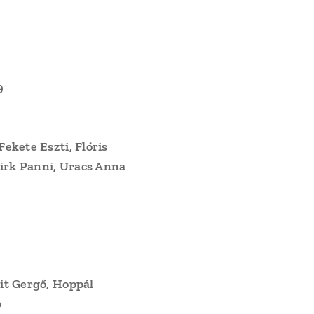
9
Fekete Eszti, Flóris
Pirk Panni, Uracs Anna
bit Gergő, Hoppál
p