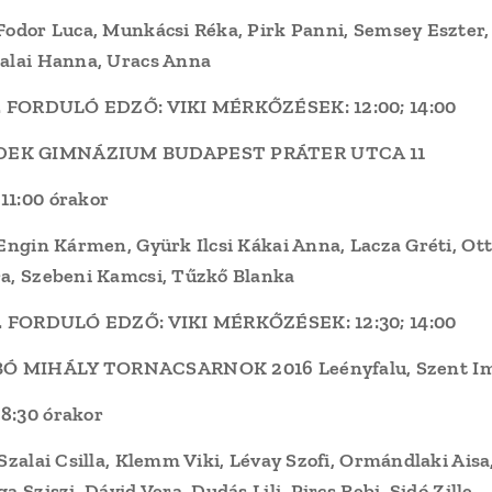
 Fodor Luca, Munkácsi Réka, Pirk Panni, Semsey Eszter,
zalai Hanna, Uracs Anna
zt. FORDULÓ EDZŐ: VIKI MÉRKŐZÉSEK: 12:00; 14:00
DEK GIMNÁZIUM BUDAPEST PRÁTER UTCA 11
11:00 órakor
 Engin Kármen, Gyürk Ilcsi Kákai Anna, Lacza Gréti, Ott
ra, Szebeni Kamcsi, Tűzkő Blanka
zt. FORDULÓ EDZŐ: VIKI MÉRKŐZÉSEK: 12:30; 14:00
 MIHÁLY TORNACSARNOK 2016 Leényfalu, Szent Imre
8:30 órakor
.Szalai Csilla, Klemm Viki, Lévay Szofi, Ormándlaki Aisa
a Sziszi, Dávid Vera, Dudás Lili, Pircs Rebi, Sidó Zille