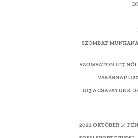
D
SZOMBAT MUNKANAP
SZOMBATON U17 NŐI
VASÁRNAP U20
U13'A CSAPATUNK D
2022 OKTÓBER 14 PÉ
SOS!!! SPORTORVOSI