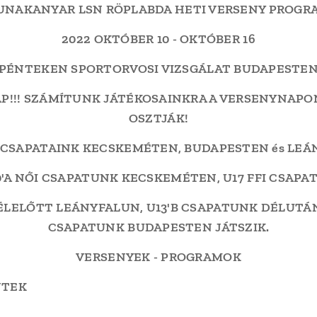
UNAKANYAR LSN RÖPLABDA HETI VERSENY PROGR
2022 OKTÓBER 10 - OKTÓBER 16
PÉNTEKEN SPORTORVOSI VIZSGÁLAT BUDAPESTE
!!! SZÁMÍTUNK JÁTÉKOSAINKRA A VERSENYNAPON
OSZTJÁK!
 CSAPATAINK KECSKEMÉTEN, BUDAPESTEN és LEÁ
'A NŐI CSAPATUNK KECSKEMÉTEN, U17 FFI CSAPA
ÉLELŐTT LEÁNYFALUN, U13'B CSAPATUNK DÉLUTÁ
CSAPATUNK BUDAPESTEN JÁTSZIK.
VERSENYEK - PROGRAMOK
NTEK