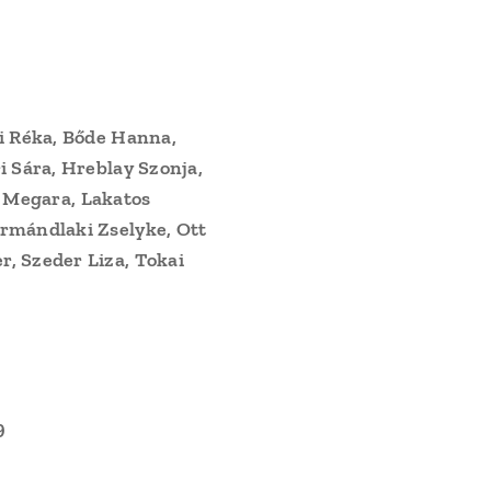
si Réka, Bőde Hanna,
i Sára, Hreblay Szonja,
ss Megara, Lakatos
Ormándlaki Zselyke, Ott
, Szeder Liza, Tokai
9