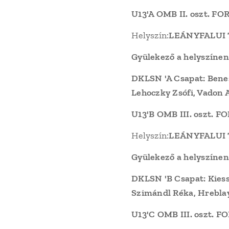
U13'A OMB II. oszt. F
Helyszín:
LEÁNYFALUI 
Gyülekező a helyszínen
DKLSN 'A Csapat:
Benes
Lehoczky Zsófi, Vadon A
U13'B OMB III. oszt. 
Helyszín:
LEÁNYFALUI
Gyülekező a helyszínen
DKLSN 'B Csapat: Kiess
Szimándl Réka, Hreblay 
U13'C OMB III. oszt. 