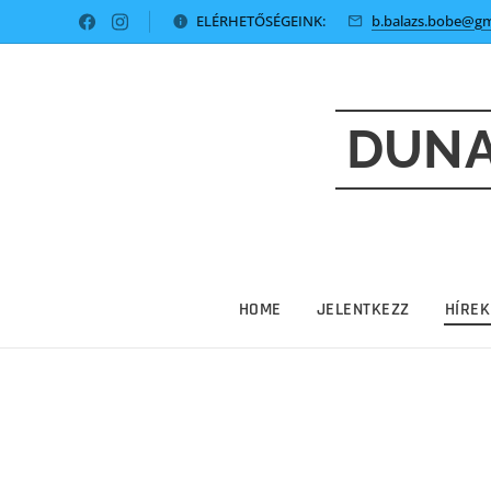
ELÉRHETŐSÉGEINK:
b.balazs.bobe@gm
DUNA
HOME
JELENTKEZZ
HÍREK