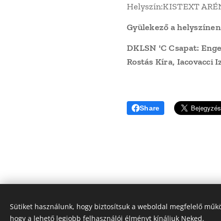
Helyszín:KISTEXT ARÉNA
Gyülekező a helyszínen
DKLSN 'C Csapat: Engel
Rostás Kíra, Iacovacci 
Share
Sütiket használunk, hogy biztosítsuk a weboldal megfelelő műkö
© 2022 
hogy a lehető legjobb felhasználói élményt kínáljuk Neked.