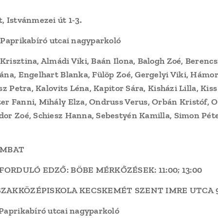
, Istvánmezei út 1-3
.
 Paprikabíró utcai nagyparkoló
Krisztina, Almádi Viki, Baán Ilona, Balogh Zoé, Berenc
ána, Engelhart Blanka, Fülöp Zoé, Gergelyi Viki, Hámor
sz Petra, Kalovits Léna, Kapitor Sára, Kisházi Lilla, Ki
er Fanni, Mihály Elza, Ondruss Verus, Orbán Kristóf, 
dor Zoé, Schiesz Hanna, Sebestyén Kamilla, Simon Péter
OMBAT
t. FORDULÓ EDZŐ: BÖBE MÉRKŐZÉSEK: 11:00; 13:00
 SZAKKÖZÉPISKOLA KECSKEMÉT SZENT IMRE UTCA 
 Paprikabíró utcai nagyparkoló