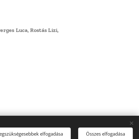
rges Luca, Rostás Lizi,
ítő Kft.
legszükségesebbek elfogadása
Összes elfogadása