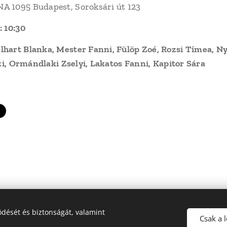
 1095 Budapest, Soroksári út 123
: 10:30
hart Blanka, Mester Fanni, Fülöp Zoé, Rozsi Tímea, Nye
Izi, Ormándlaki Zselyi, Lakatos Fanni, Kapitor Sára
dését és biztonságát, valamint
Dunakanyar LSN Röplabda | Minden jog fenntartva | Webdesign: Ádám Ép
Csak a 
Sütik