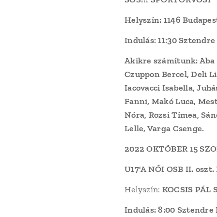
Helyszín:
1146 Budapest
Indulás: 11:30 Sztendre
Akikre számítunk: Aba 
Czuppon Bercel, Deli Li
Iacovacci Isabella, Juhá
Fanni, Makó Luca, Mest
Nóra, Rozsi Tímea, Sán
Lelle, Varga Csenge.
2022 OKTÓBER 15 SZ
U17'A NŐI OSB II. osz
Helyszín:
KOCSIS PÁL
Indulás: 8:00 Sztendre