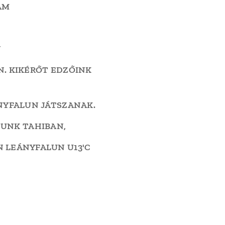
AM
N
. KIKÉRŐT EDZŐINK
NYFALUN JÁTSZANAK.
TUNK TAHIBAN,
N LEÁNYFALUN U13'C