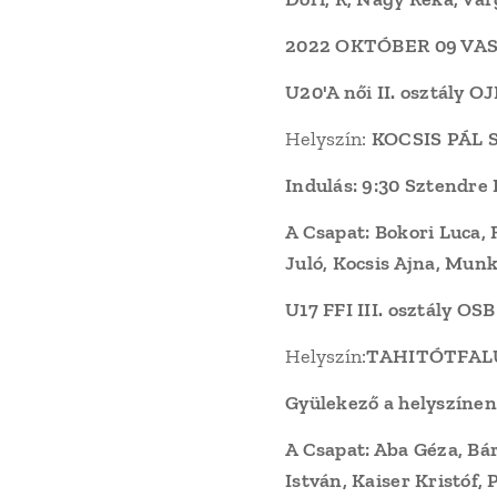
2022 OKTÓBER 09 VA
U20'A női II. osztály
Helyszín:
KOCSIS PÁL
Indulás: 9:30 Sztendre
A Csapat: Bokori Luca, 
Juló, Kocsis Ajna, Mun
U17 FFI III. osztály 
Helyszín:
TAHITÓTFAL
Gyülekező a helyszínen
A Csapat: Aba Géza, Bár
István, Kaiser Kristóf, 