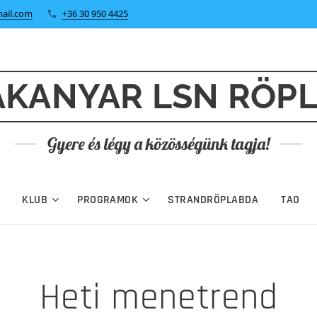
ail.com
+36 30 950 4425
KANYAR LSN RÖP
Gyere és légy a közösségünk tagja!
KLUB
PROGRAMOK
STRANDRÖPLABDA
TAO
Heti menetrend