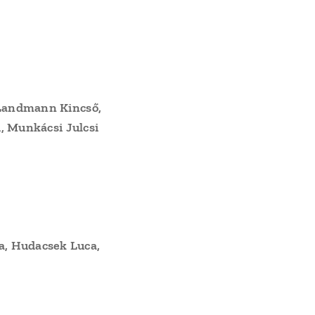
, Landmann Kincső,
i, Munkácsi Julcsi
a, Hudacsek Luca,