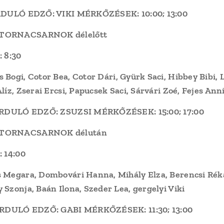
ORDULÓ EDZŐ: VIKI MÉRKŐZÉSEK: 10:00; 13:00
TORNACSARNOK délelőtt
: 8:30
 Bogi, Cotor Bea, Cotor Dári, Gyürk Saci, Hibbey Bibi
líz, Zserai Ercsi, Papucsek Saci, Sárvári Zoé, Fejes Ann
FORDULÓ EDZŐ: ZSUZSI MÉRKŐZÉSEK: 15:00; 17:00
 TORNACSARNOK délután
: 14:00
 Megara, Dombovári Hanna, Mihály Elza, Berencsi Rék
Szonja, Baán Ilona, Szeder Lea, gergelyi Viki
FORDULÓ EDZŐ: GABI MÉRKŐZÉSEK: 11:30; 13:00