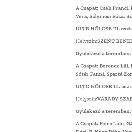
A Csapat: Cseh Franci,
Vera, Solymosi Róza, S
U17'B NŐI OSB III. os
Helyszín:
SZENT BENE
Gyülekező a teremben: 
A Csapat: Berencz Lili,
Sótér Fanni, Spartá Zo
U17'C NŐI OSB III. os
Helyszín:
VÁRADY-SZABÓ
Gyülekező a teremben: 
A Csapat: Fejes Lulu, G
Dóri, R, Nagy Réka, Varg