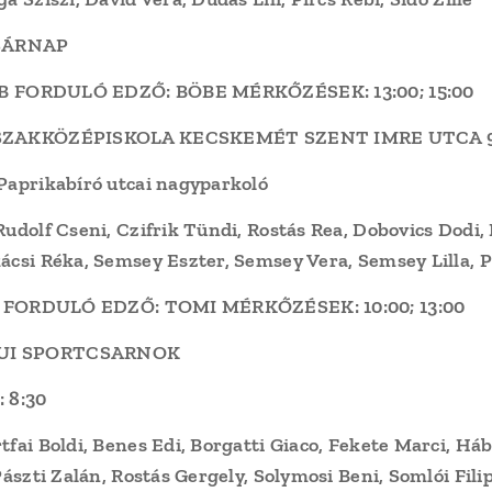
SÁRNAP
 OJB FORDULÓ EDZŐ: BÖBE MÉRKŐZÉSEK: 13:00; 15:00
 SZAKKÖZÉPISKOLA KECSKEMÉT SZENT IMRE UTCA 
 Paprikabíró utcai nagyparkoló
Rudolf Cseni, Czifrik Tündi, Rostás Rea, Dobovics Dodi, 
kácsi Réka, Semsey Eszter, Semsey Vera, Semsey Lilla, 
OSB FORDULÓ EDZŐ: TOMI MÉRKŐZÉSEK: 10:00; 13:00
UI SPORTCSARNOK
: 8:30
tfai Boldi, Benes Edi, Borgatti Giaco, Fekete Marci, Há
Pászti Zalán, Rostás Gergely, Solymosi Beni, Somlói Fili