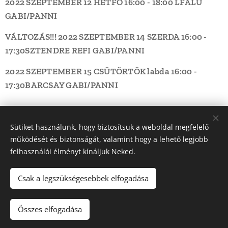
2022 SZEPTEMBER 12 HÉTFŐ
16:00 - 18:00
LFALU
GABI/PANNI
VÁLTOZÁS!!!
2022 SZEPTEMBER 14 SZERDA
16:00 -
17:30
SZTENDRE REFI
GABI/PANNI
2022 SZEPTEMBER 15 CSÜTÖRTÖK
labda 16:00 -
17:30
BARCSAY
GABI/PANNI
Share
Sütiket használunk, hogy biztosítsuk a weboldal megfelelő
működését és biztonságát, valamint hogy a lehető legjobb
felhasználói élményt kínáljuk Neked.
Csak a legszükségesebbek elfogadása
© 2022 Dunakanyar LSN Röplabda | Minden jog fenntartva |
Webdesign: Ádám Építő Kft.
Összes elfogadása
Sütik