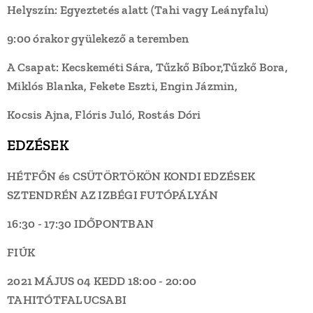
Helyszín: Egyeztetés alatt (Tahi vagy Leányfalu)
9:00 órakor gyülekező a teremben
A Csapat: Kecskeméti Sára, Tűzkő Bíbor,Tűzkő Bora,
Miklós Blanka, Fekete Eszti, Engin Jázmin,
Kocsis Ajna, Flóris Juló, Rostás Dóri
EDZÉSEK
HÉTFŐN és CSÜTÖRTÖKÖN KONDI EDZÉSEK
SZTENDRÉN AZ IZBÉGI FUTÓPÁLYÁN
16:30 - 17:30 IDŐPONTBAN
FIÚK
2021 MÁJUS 04 KEDD
18:00 - 20:00
TAHITÓTFALU
CSABI