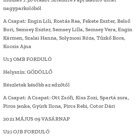
nagyparkolóból
A Csapat: Engin Lili, Rostás Rea, Fekete Eszter, Belső
Bori, Semsey Eszter, Semsey Lilla, Semsey Vera, Engin
Kármen, Szalai Hanna, Solymosi Róza, Tűzkő Bora,
Kocsis Ajna
U13 OMB FORDULÓ
Helyszín: GÖDÖLLŐ
Részletek később az edzőtől
A Csapat: A Csapat: Ott Zsófi, Kiss Zozi, Spartá zora,
Piros janka, Gyürk Ilona, Pircs Rebi, Cotor Dári
2021 MÁJUS 09 VASÁRNAP
U21 OJB FORDULÓ