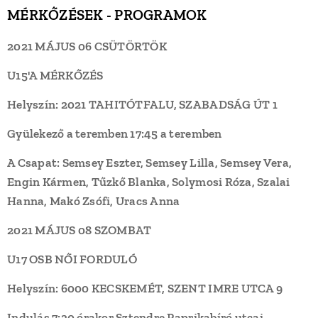
MÉRKŐZÉSEK - PROGRAMOK
2021 MÁJUS 06 CSÜTÖRTÖK
U15'A MÉRKŐZÉS
Helyszín: 2021 TAHITÓTFALU, SZABADSÁG ÚT 1
Gyülekező a teremben 17:45 a teremben
A Csapat: Semsey Eszter, Semsey Lilla, Semsey Vera,
Engin Kármen, Tűzkő Blanka, Solymosi Róza, Szalai
Hanna, Makó Zsófi, Uracs Anna
2021 MÁJUS 08 SZOMBAT
U17 OSB NŐI FORDULÓ
Helyszín: 6000 KECSKEMÉT, SZENT IMRE UTCA 9
Indulás 7:30 órakor Sztendre Paprikabíró utcai