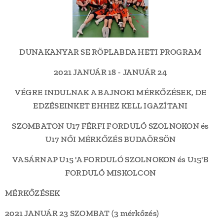
DUNAKANYAR SE RÖPLABDA HETI PROGRAM
2021 JANUÁR 18 - JANUÁR 24
VÉGRE INDULNAK A BAJNOKI MÉRKŐZÉSEK, DE
EDZÉSEINKET EHHEZ KELL IGAZÍTANI
SZOMBATON U17 FÉRFI FORDULÓ SZOLNOKON és
U17 NŐI MÉRKŐZÉS BUDAÖRSÖN
VASÁRNAP U15 'A FORDULÓ SZOLNOKON és U15'B
FORDULÓ MISKOLCON
MÉRKŐZÉSEK
2021 JANUÁR 23 SZOMBAT (3 mérkőzés)