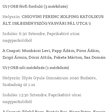
U17 OSB férfi forduló (3 mérkőzés)
Helyszín:
CHIOVINI FERENC KOLPING KATOLIKUS
ÁLT. ISK.BESENYSZÖG VASVÁRI PÁL UTCA
7.
Indulás: 6:30 Sztendre, Paprikabíró utcai
nagyparkolóból
A Csapat: Munkácsi Levi, Papp Ádám, Piros Ádám,
Zsigó Ármin, Dóczi Attila, Fekete Márton, Sas Domán
U17 OSB női mérkőzés (1 mérkőzés)
Helyszín: Illyés Gyula Gimnázium 2040 Budaörs,
Szabadság út 1.sz
Indulás: 13:30 Sztendre, Paprikabíró utcai
nagyparkolóból
A Csapat: Tűzkő Bora, Rostás Rea, Nagy Petra, Kocsis