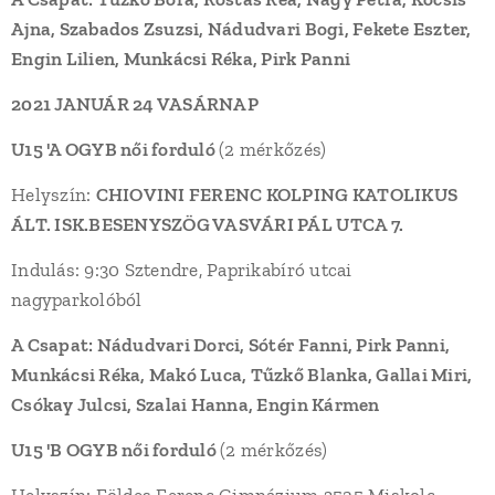
Ajna, Szabados Zsuzsi, Nádudvari Bogi, Fekete Eszter,
Engin Lilien, Munkácsi Réka, Pirk Panni
2021 JANUÁR 24 VASÁRNAP
U15 'A OGYB női forduló
(2 mérkőzés)
Helyszín:
CHIOVINI FERENC KOLPING KATOLIKUS
ÁLT. ISK.BESENYSZÖG VASVÁRI PÁL UTCA
7.
Indulás: 9:30 Sztendre, Paprikabíró utcai
nagyparkolóból
A Csapat: Nádudvari Dorci, Sótér Fanni, Pirk Panni,
Munkácsi Réka, Makó Luca, Tűzkő Blanka, Gallai Miri,
Csókay Julcsi, Szalai Hanna, Engin Kármen
U15 'B OGYB női forduló
(2 mérkőzés)
Helyszín: Földes Ferenc Gimnázium 3525 Miskolc,