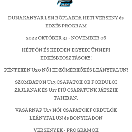
DUNAKANYAR LSN RÖPLABDA HETI VERSENY és
EDZÉS PROGRAM
2022 OKTÓBER 31 - NOVEMBER 06
HÉTFŐN ÉS KEDDEN EGYEDI ÜNNEPI
EDZÉSBEOSZTÁSOK!!!
PÉNTEKEN U20 NŐI EDZŐMÉRKŐZÉS LEÁNYFALUN!
SZOMBATON U13 CSAPATOK OB FORDULÓI
ZAJLANAK ÉS U17 FIÚ CSAPATUNK JÁTSZIK
TAHIBAN.
VASÁRNAP U17 NŐI CSAPATOK FORDULÓK
LEÁNYFALUN és BONYHÁDON
VERSENYEK - PROGRAMOK