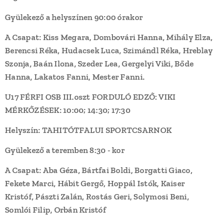
Gyülekező a helyszínen 90:00 órakor
A Csapat:
Kiss Megara, Dombovári Hanna, Mihály Elza,
Berencsi Réka, Hudacsek Luca, Szimándl Réka, Hreblay
Szonja, Baán Ilona, Szeder Lea, Gergelyi Viki, Bőde
Hanna, Lakatos Fanni, Mester Fanni.
U17 FÉRFI OSB III.oszt FORDULÓ EDZŐ: VIKI
MÉRKŐZÉSEK: 10:00; 14:30; 17:30
Helyszín
: TAHITÓTFALUI SPORTCSARNOK
Gyülekező a teremben 8:30 - kor
A Csapat: Aba Géza, Bártfai Boldi, Borgatti Giaco,
Fekete Marci, Hábit Gergő, Hoppál Istók, Kaiser
Kristóf, Pászti Zalán, Rostás Geri, Solymosi Beni,
Somlói Filip, Orbán Kristóf