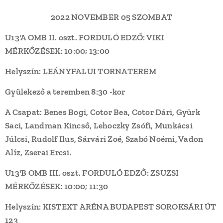
2022 NOVEMBER 05 SZOMBAT
U13'A OMB II. oszt. FORDULÓ EDZŐ: VIKI
MÉRKŐZÉSEK: 10:00; 13:00
Helyszín:
LEÁNYFALUI TORNATEREM
Gyülekező a teremben 8:30 -kor
A Csapat:
Benes Bogi, Cotor Bea, Cotor Dári, Gyürk
Saci, Landman Kincső, Lehoczky Zsófi, Munkácsi
Júlcsi, Rudolf Ilus, Sárvári Zoé, Szabó Noémi, Vadon
Alíz, Zserai Ercsi.
U13'B OMB III. oszt. FORDULÓ EDZŐ: ZSUZSI
MÉRKŐZÉSEK: 10:00; 11:30
Helyszín:
KISTEXT ARÉNA BUDAPEST SOROKSÁRI ÚT
123