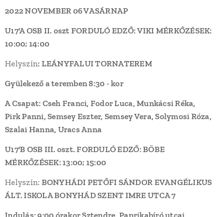
2022 NOVEMBER 06 VASÁRNAP
U17'A OSB II. oszt FORDULÓ EDZŐ: VIKI MÉRKŐZÉSEK:
10:00; 14:00
Helyszín
: LEÁNYFALUI TORNATEREM
Gyülekező a teremben 8:30 - kor
A Csapat: Cseh Franci, Fodor Luca, Munkácsi Réka,
Pirk Panni, Semsey Eszter, Semsey Vera, Solymosi Róza,
Szalai Hanna, Uracs Anna
U17'B OSB III. oszt. FORDULÓ EDZŐ: BÖBE
MÉRKŐZÉSEK: 13:00; 15:00
Helyszín:
BONYHÁDI PETŐFI SÁNDOR EVANGÉLIKUS
ÁLT. ISKOLA BONYHÁD SZENT IMRE UTCA 7
Indulás: 9:00 órakor Sztendre, Paprikabíró utcai