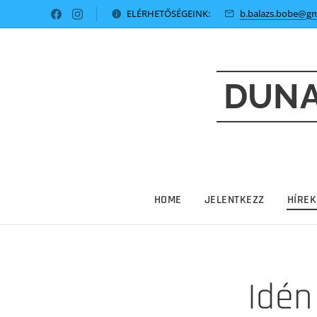
ELÉRHETŐSÉGEINK:
b.balazs.bobe@gm
DUNA
HOME
JELENTKEZZ
HÍREK
Idén