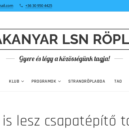
ail.com
+36 30 950 4425
KANYAR LSN RÖP
Gyere és légy a közösségünk tagja!
KLUB
PROGRAMOK
STRANDRÖPLABDA
TAO
 is lesz csapatépítő t