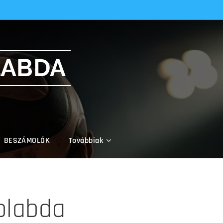
LABDA
BESZÁMOLÓK
Továbbiak
plabda