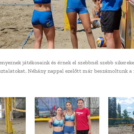
nyeznek játékosaink és érnek el szebbnél szebb sikerek
ztalatokat. Néhány nappal ezelőtt már beszámoltunk a r