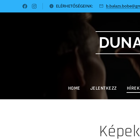
ELÉRHETŐSÉGEINK:
b.balazs.bobe@gm
DUNA
HOME
JELENTKEZZ
HÍREK
Képek