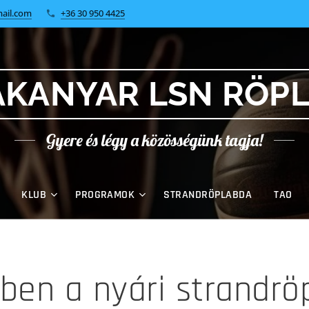
ail.com
+36 30 950 4425
KANYAR LSN RÖP
Gyere és légy a közösségünk tagja!
KLUB
PROGRAMOK
STRANDRÖPLABDA
TAO
ben a nyári strandrö