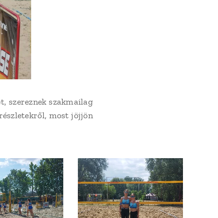
et, szereznek szakmailag
észletekről, most jöjjön