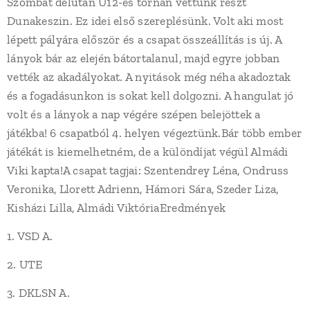
Szombat délután U12-es tornán vettünk részt
Dunakeszin. Ez idei első szereplésünk. Volt aki most
lépett pályára először és a csapat összeállítás is új. A
lányok bár az elején bátortalanul, majd egyre jobban
vették az akadályokat. A nyitások még néha akadoztak
és a fogadásunkon is sokat kell dolgozni. A hangulat jó
volt és a lányok a nap végére szépen belejöttek a
játékba! 6 csapatból 4. helyen végeztünk.Bár több ember
játékát is kiemelhetném, de a különdíjat végül Almádi
Viki kapta!A csapat tagjai: Szentendrey Léna, Ondruss
Veronika, Llorett Adrienn, Hámori Sára, Szeder Liza,
Kisházi Lilla, Almádi ViktóriaEredmények
1. VSD A.
2. UTE
3. DKLSN A.