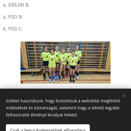
4. DKLSN B.
5. VSD B.
6. VSD C.
Share
Sütiket használunk, hogy biztosítsuk a weboldal megfelelő
működését és biztonságát, valamint hogy a lehető legjobb
felhasználói élményt kínáljuk Neked.
Csak a legszükségesebbek elfogadása