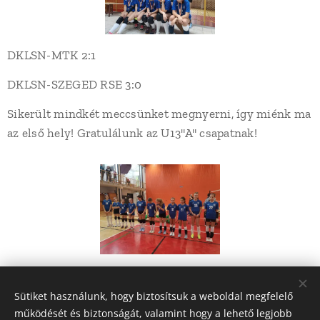
DKLSN-MTK 2:1
DKLSN-SZEGED RSE 3:0
Sikerült mindkét meccsünket megnyerni, így miénk ma
az első hely! Gratulálunk az U13"A" csapatnak!
Share
Sütiket használunk, hogy biztosítsuk a weboldal megfelelő
működését és biztonságát, valamint hogy a lehető legjobb