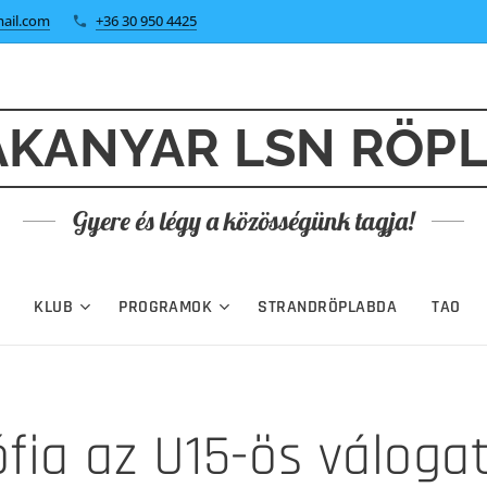
ail.com
+36 30 950 4425
KANYAR LSN RÖP
Gyere és légy a közösségünk tagja!
KLUB
PROGRAMOK
STRANDRÖPLABDA
TAO
ófia az U15-ös váloga