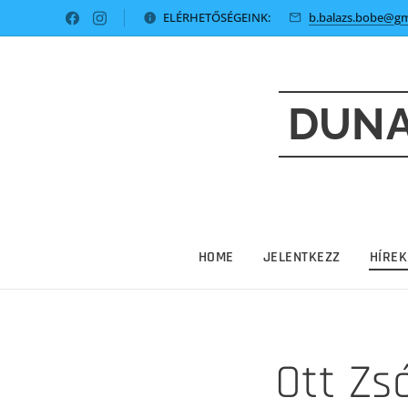
ELÉRHETŐSÉGEINK:
b.balazs.bobe@gm
DUNA
HOME
JELENTKEZZ
HÍREK
Ott Zs