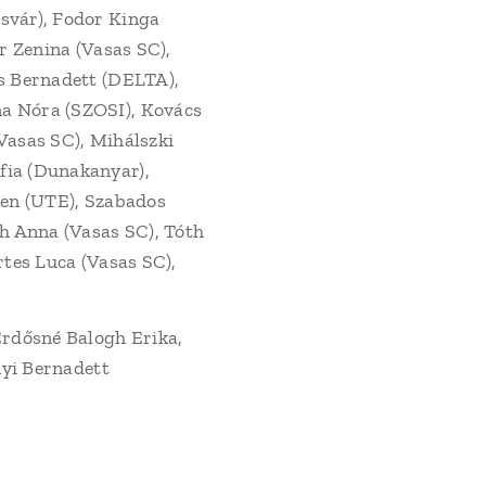
svár), Fodor Kinga
r Zenina (Vasas SC),
s Bernadett (DELTA),
a Nóra (SZOSI), Kovács
Vasas SC), Mihálszki
fia (Dunakanyar),
ien (UTE), Szabados
h Anna (Vasas SC), Tóth
rtes Luca (Vasas SC),
Erdősné Balogh Erika,
nyi Bernadett