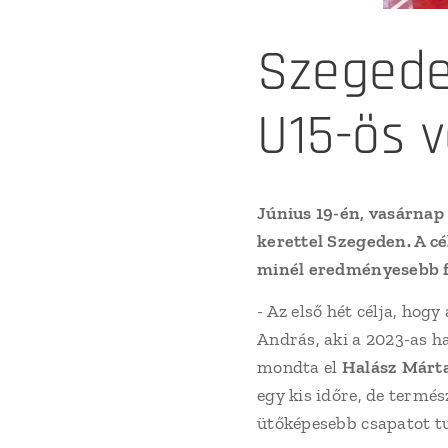
Szegede
U15-ös v
Június 19-én, vasárnap 
kerettel Szegeden. A c
minél eredményesebb fe
- Az első hét célja, ho
András, aki a 2023-as h
mondta el
Halász Márt
egy kis időre, de termé
ütőképesebb csapatot tu