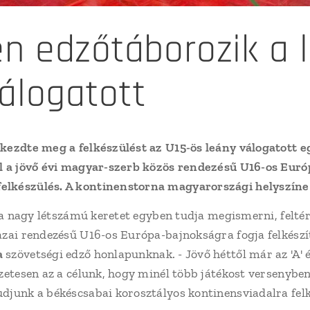
n edzőtáborozik a 
álogatott
kezdte meg a felkészülést az U15-ös leány válogatott eg
él a jövő évi magyar-szerb közös rendezésű U16-os Eur
lkészülés. A kontinenstorna magyarországi helyszíne 
gy a nagy létszámú keretet egyben tudja megismerni, felt
azai rendezésű U16-os Európa-bajnokságra fogja felkészít
a
szövetségi edző honlapunknak. - Jövő héttől már az 'A' é
szetesen az a célunk, hogy minél több játékost versenybe
djunk a békéscsabai korosztályos kontinensviadalra felk