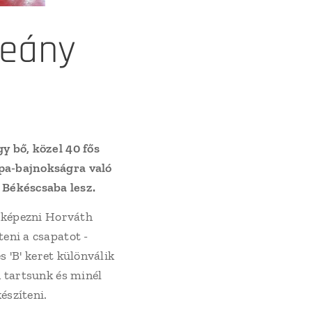
leány
y bő, közel 40 fős
ópa-bajnokságra való
Békéscsaba lesz.
érképezni Horváth
eni a csapatot -
s 'B' keret különválik
n tartsunk és minél
észíteni.