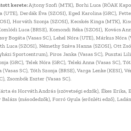
tott kerete:
Ajtony Szofi (MTK), Borhi Luca (RÖAK Kapo
ia (UTE), Derdák Éva (SZOSI), Eged Karolina (GRC), Fette
OSI), Horváth Szonja (SZOSI), Kecskés Kinga (MTK), Kis
Komlódi Luca (BRSE), Komondi Réka (SZOSI), Kovács Ann
ssy Bogáta (Vasas SC), Lehel Nóra (UTE), Márkus Nóra (
th Luca (SZOSI), Némethy Száva Hanna (SZOSI), Ott Zsó
ázi Sportcentrum), Piros Janka (Vasas SC), Pusztai Lil
ja (GRC), Telek Nóra (GRC), Teleki Anna (Vasas SC), Tót
 (Vasas SC), Tóth Szonja (BRSE), Varga Lenke (KESI), Vé
), Zsombók Eszter (Vasas SC).
rta és Horváth András (szövetségi edzők), Ékes Erika, 
y Balázs (másodedzők), Forró Gyula (erőnléti edző), Ladá