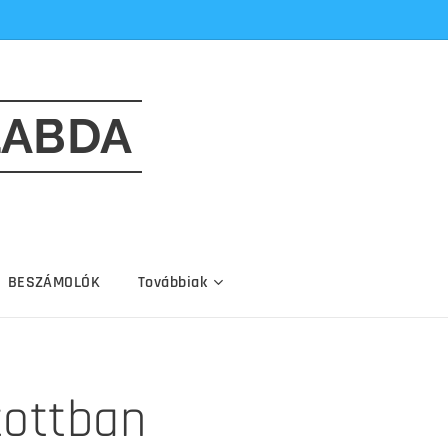
LABDA
BESZÁMOLÓK
Továbbiak
tottban