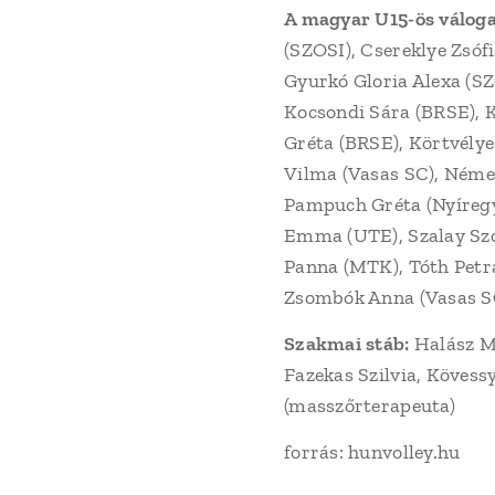
A magyar U15-ös váloga
(SZOSI), Csereklye Zsóf
Gyurkó Gloria Alexa (SZ
Kocsondi Sára (BRSE), 
Gréta (BRSE), Körtvélye
Vilma (Vasas SC), Néme
Pampuch Gréta (Nyíregyh
Emma (UTE), Szalay Szon
Panna (MTK), Tóth Petra
Zsombók Anna (Vasas SC
Szakmai stáb:
Halász Má
Fazekas Szilvia, Kövess
(masszőrterapeuta)
forrás: hunvolley.hu