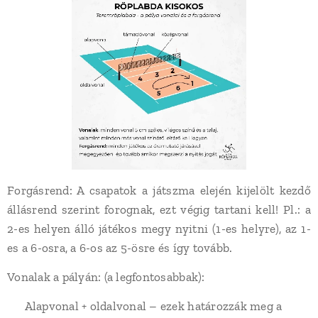
Forgásrend: A csapatok a játszma elején kijelölt kezdő
állásrend szerint forognak, ezt végig tartani kell! Pl.: a
2-es helyen álló játékos megy nyitni (1-es helyre), az 1-
es a 6-osra, a 6-os az 5-ösre és így tovább.
Vonalak a pályán: (a legfontosabbak):
✔️ Alapvonal + oldalvonal – ezek határozzák meg a