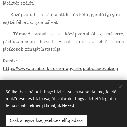
játéktér szélét.
✔️ Középvonal – a háló alatt fut és két egyenlő (9x9 m-
es) térfélre osztja a pályát.
✔️ Támadó vonal – a középvonaltól 3 méterre,
párhuzamosan húzott vonal, ami az első soros
játékosok zónáját határolja.
forrás:
https://www.facebook.com/magyarroplabdaszovetseg
Share
Sütiket használunk, hogy biztosítsuk a weboldal megfelelő
működését és biztonságát, valamint hogy a lehető legjobb
felhasználói élményt kínáljuk Neked.
Csak a legszükségesebbek elfogadása
© 2022 Dunakanyar LSN Röplabda | Minden jog fenntartva |