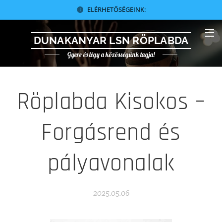
ELÉRHETŐSÉGEINK:
DUNAKANYAR LSN RÖPLABDA
Gyere és légy a közösségünk tagja!
Röplabda Kisokos –
Forgásrend és
pályavonalak
2025.05.06