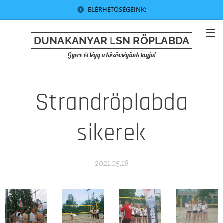
ELÉRHETŐSÉGEINK:
DUNAKANYAR LSN RÖPLABDA
Gyere és légy a közösségünk tagja!
Strandröplabda
sikerek
2021.05.18