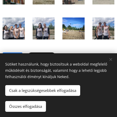
Share
Sütiket használunk, hogy biztosítsuk a weboldal megfelelő
működését és biztonságát, valamint hogy a lehető legjobb
felhasználói élményt kínáljuk Neked.
Csak a legszükségesebbek elfogadása
© 2022 Dunakanyar LSN Röplabda | Minden jog fenntartva |
Webdesign: Ádám Építő Kft.
Összes elfogadása
Sütik