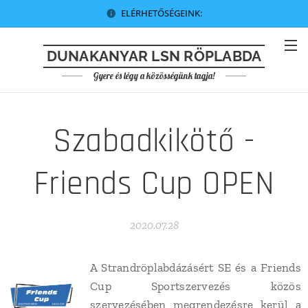
ELÉRHETŐSÉGEINK:
DUNAKANYAR LSN RÖPLABDA
Gyere és légy a közösségünk tagja!
Szabadkikötő -
Friends Cup OPEN
2020.07.28
A Strandröplabdázásért SE és a Friends
Cup Sportszervezés közös
szervezésében megrendezésre kerül a