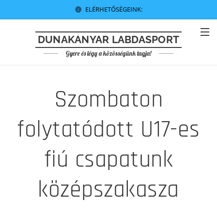
ELÉRHETŐSÉGEINK:
DUNAKANYAR LABDASPORT
Gyere és légy a közösségünk tagja!
Szombaton
folytatódott U17-es
fiú csapatunk
középszakasza