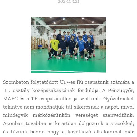
2023.03.21
Szombaton folytatódott U17-es fiú csapatunk számára a
III. osztály középszakaszának fordulója. A Pénzügyőr,
MAFC és a TF csapatai ellen játszottunk. Győzelmeket
tekintve nem mondhatjuk túl sikeresnek a napot, mivel
mindegyik mérkőzésünkön vereséget szenvedtünk.
Azonban továbbra is kitartóan dolgozunk a srácokkal,
és bízunk benne hogy a következő alkalommal már