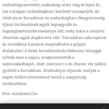
szabadságszeretetét, szabadság utáni vágyát fejezi ki,
ma a magyar szabadságharc kezdetét ünnepeljük. Az
1848-49-es forradalom és szabadságharc Magyarország
újkori történetének egyik legnagyobb és
legmeghatározóbb eseménye lett, mely mára a nemzeti
identitás egyik alapkövévé vált. Társadalmi reformjaival
és önvédelmi harcával megindította a polgári
átalakulást. A fiatal forradalmárok többezres tömeggé
nőttek ezen a napon, megteremtették a
sajtószabadságot. 1848. március 15-én Pesten vér nélkül
győzött a forradalom. Eredményei olyanok, melyek e
napot örökre nevezetessé teszik a magyarság
történetében.
fotó: mindszent.hu