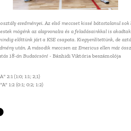
osztály eredményei. Az első meccset kissé bátortalanul sok 
beestek mögénk az alapvonalra és a feladásainkkal is akadtak
indig előttünk járt a KSE csapata. Kiegyenlítettünk, de azt
edmény után. A második meccsen az Emericus ellen már össz
ytatás 18-án Budaörsön!
- Bánhidi Viktória beszámolója
:1 (1:0; 1:1; 2;1)
:2 (0:1; 0:2; 1:2)