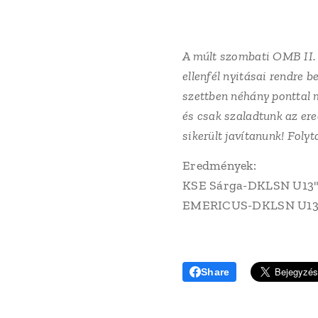
A múlt szombati OMB II. 
ellenfél nyitásai rendre 
szettben néhány ponttal m
és csak szaladtunk az er
sikerült javítanunk! Fol
Eredmények:
KSE Sárga-DKLSN U13"A" 2
EMERICUS-DKLSN U13"A" 1
Share