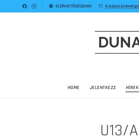
ELÉRHETŐSÉGEINK:
b.balazs.bobe@gm
DUNA
HOME
JELENTKEZZ
HÍREK
U13/A 