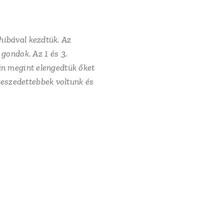
hibával kezdtük. Az
 gondok. Az 1 és 3.
án megint elengedtük őket
eszedettebbek voltunk és