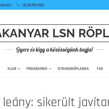
ail.com
+36 30 950 4425
KANYAR LSN RÖP
Gyere és légy a közösségünk tagja!
KLUB
PROGRAMOK
STRANDRÖPLABDA
TAO
leány: sikerült javít